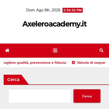
Salta
Dom. Ago 9th, 2026
2:54:55 PM
al
contenuto
Axeleroacademy.it
prevenzione e fiducia
Valvole di sequenza: guida pratica per 
Cerca
Cerca