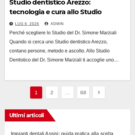
Studio dentistico Arezzo:
tecnologia e cura allo Studio
Marziali
LUG 6, 2026
ADMIN
Perché scegliere lo Studio del Dr. Simone Marziali
Quando si cerca uno Studio dentistico Arezzo,
contano persone, metodo e ascolto. Allo Studio
Dentistico del Dr. Simone Marziali ti accoglie uno…
Paginazione
1
2
…
68
degli
articoli
Ultimi articoli
Impianti dentali Assisi: guida pratica alla scelta