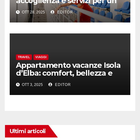
accoglienza e servizi per un
soggiorno perfetto sul Garda
OTT 28, 2025
EDITOR
TRAVEL
VIAGGI
Appartamento vacanze Isola
d’Elba: comfort, bellezza e
sicurezza con l’aiuto dei
OTT 3, 2025
EDITOR
professionisti
Ultimi articoli