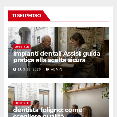
TI SEI PERSO
LIFESTYLE
Impianti dentali Assisi: guida
pratica alla scelta sicura
LUG 28, 2026
ADMIN
LIFESTYLE
dentista foligno: come
scegliere qualità,