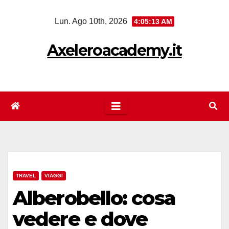
Salta
Lun. Ago 10th, 2026
4:05:13 AM
al
contenuto
Axeleroacademy.it
TRAVEL
VIAGGI
Alberobello: cosa
vedere e dove