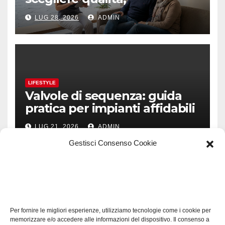
prevenzione e fiducia
LUG 28, 2026
ADMIN
LIFESTYLE
Valvole di sequenza: guida
pratica per impianti affidabili
LUG 21, 2026
ADMIN
Gestisci Consenso Cookie
TECH
Software manutenzioni:
Per fornire le migliori esperienze, utilizziamo tecnologie come i cookie per
guida pratica alla scelta
memorizzare e/o accedere alle informazioni del dispositivo. Il consenso a