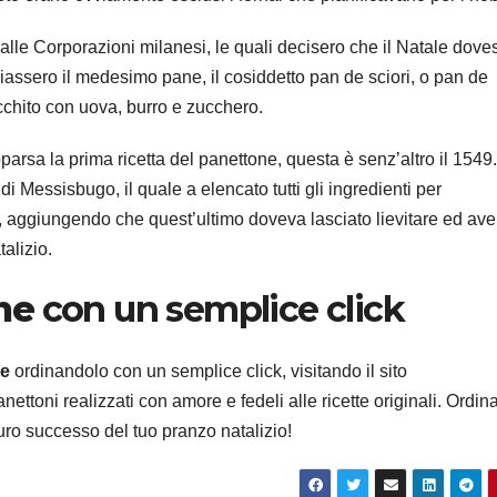
 dalle Corporazioni milanesi, le quali decisero che il Natale dove
giassero il medesimo pane, il cosiddetto pan de sciori, o pan de
icchito con uova, burro e zucchero.
arsa la prima ricetta del panettone, questa è senz’altro il 1549.
di Messisbugo, il quale a elencato tutti gli ingredienti per
i, aggiungendo che quest’ultimo doveva lasciato lievitare ed ave
alizio.
ne
con un semplice click
ne
ordinandolo con un semplice click, visitando il sito
ettoni realizzati con amore e fedeli alle ricette originali. Ordina
curo successo del tuo pranzo natalizio!