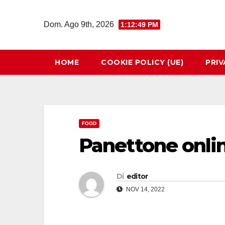
Salta
al
Dom. Ago 9th, 2026
1:12:49 PM
contenuto
HOME
COOKIE POLICY (UE)
PRIV
FOOD
Panettone onlin
Di
editor
NOV 14, 2022