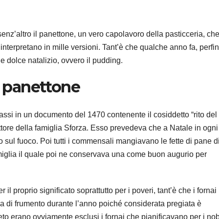
è senz’altro il panettone, un vero capolavoro della pasticceria, ch
interpretano in mille versioni. Tant’è che qualche anno fa, perfi
ale dolce natalizio, ovvero il pudding.
l panettone
assi in un documento del 1470 contenente il cosiddetto “rito del
ettore della famiglia Sforza. Esso prevedeva che a Natale in ogni
sul fuoco. Poi tutti i commensali mangiavano le fette di pane d
miglia il quale poi ne conservava una come buon augurio per
l proprio significato soprattutto per i poveri, tant’è che i fornai
rina di frumento durante l’anno poiché considerata pregiata è
eto erano ovviamente esclusi i fornai che pianificavano per i nobi