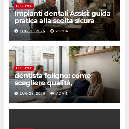
LIFESTYLE
Impianti dentali Assisi: guida
pratica alla scelta sicura
LUG 28, 2026
ADMIN
LIFESTYLE
dentista foligno: come
scegliere qualità,
prevenzione e fiducia
LUG 28, 2026
ADMIN