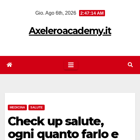
Salta
Gio. Ago 6th, 2026
2:47:14 AM
al
contenuto
Axeleroacademy.it
MEDICINA
SALUTE
Check up salute,
ogni quanto farlo e