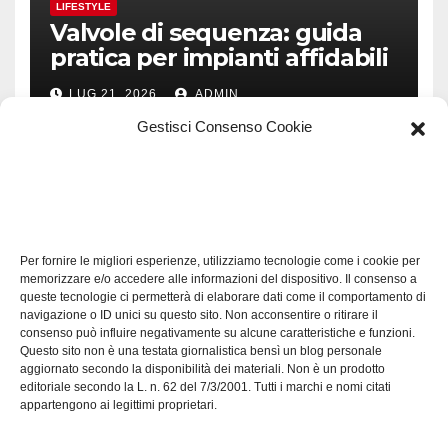
LIFESTYLE
Valvole di sequenza: guida
pratica per impianti affidabili
LUG 21, 2026
ADMIN
Gestisci Consenso Cookie
TECH
Software manutenzioni:
Per fornire le migliori esperienze, utilizziamo tecnologie come i cookie per
guida pratica alla scelta
memorizzare e/o accedere alle informazioni del dispositivo. Il consenso a
efficace
queste tecnologie ci permetterà di elaborare dati come il comportamento di
LUG 17, 2026
ADMIN
navigazione o ID unici su questo sito. Non acconsentire o ritirare il
consenso può influire negativamente su alcune caratteristiche e funzioni.
Questo sito non è una testata giornalistica bensì un blog personale
aggiornato secondo la disponibilità dei materiali. Non è un prodotto
editoriale secondo la L. n. 62 del 7/3/2001. Tutti i marchi e nomi citati
appartengono ai legittimi proprietari.