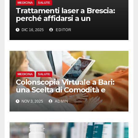
MEDICINA
SALUTE
Trattamenti laser a Brescia:
perché affidarsi a un
professionista assicura
DIC 16, 2025
EDITOR
sicurezza e risultati
MEDICINA
SALUTE
Colonscopia Virtuale a Bari:
una Scelta di Comodità e
Precisione per la Tua Salute
NOV 3, 2025
ADMIN
Intestinale