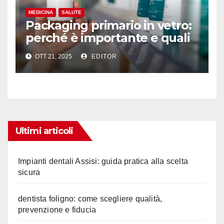
MEDICINA
SALUTE
Packaging primario in vetro:
perché è importante e quali
sono le caratteristiche
OTT 21, 2025
EDITOR
Ultimi articoli
Impianti dentali Assisi: guida pratica alla scelta
sicura
dentista foligno: come scegliere qualità,
prevenzione e fiducia