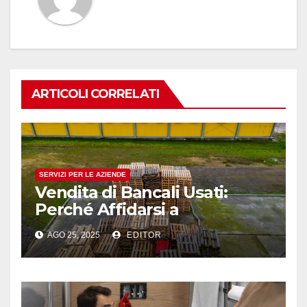
ARTICOLI CORRELATI
SERVIZI PER LE AZIENDE
Vendita di Bancali Usati:
Perché Affidarsi a
Professionisti del Settore
AGO 25, 2025
EDITOR