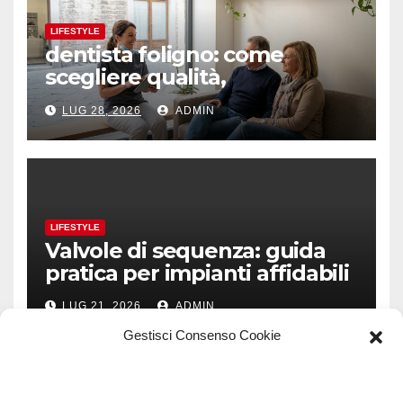
LIFESTYLE
dentista foligno: come
scegliere qualità,
prevenzione e fiducia
LUG 28, 2026
ADMIN
LIFESTYLE
Valvole di sequenza: guida
pratica per impianti affidabili
LUG 21, 2026
ADMIN
Gestisci Consenso Cookie