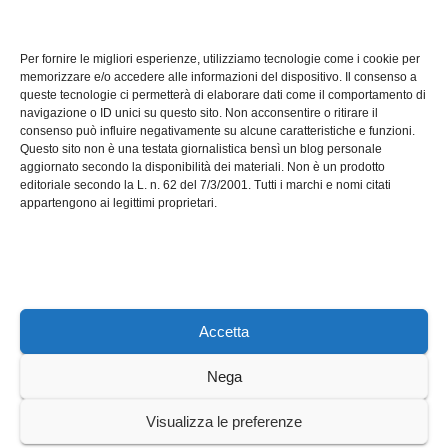
TECH
Software manutenzioni:
Per fornire le migliori esperienze, utilizziamo tecnologie come i cookie per
guida pratica alla scelta
memorizzare e/o accedere alle informazioni del dispositivo. Il consenso a
efficace
queste tecnologie ci permetterà di elaborare dati come il comportamento di
LUG 17, 2026
ADMIN
navigazione o ID unici su questo sito. Non acconsentire o ritirare il
consenso può influire negativamente su alcune caratteristiche e funzioni.
Questo sito non è una testata giornalistica bensì un blog personale
aggiornato secondo la disponibilità dei materiali. Non è un prodotto
editoriale secondo la L. n. 62 del 7/3/2001. Tutti i marchi e nomi citati
appartengono ai legittimi proprietari.
Axeleroacademy.it
Accetta
Nega
Sviluppato con orgoglio da WordPress
|
Tema: News Way di
Visualizza le preferenze
Themeansar
.