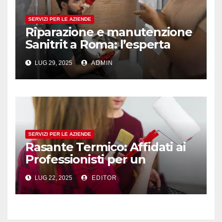
SERVIZI PER LE AZIENDE
Riparazione e manutenzione
Sanitrit a Roma: l’esperta
assistenza di D’Alessio
LUG 29, 2025
ADMIN
Idraulico
SERVIZI PER LE AZIENDE
Rasante Termico: Affidati ai
Professionisti per un
Isolamento Efficace
LUG 22, 2025
EDITOR