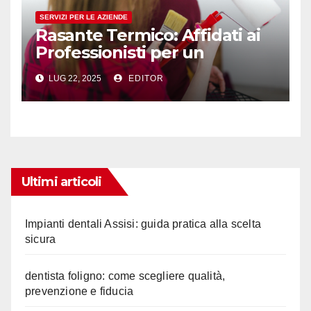
SERVIZI PER LE AZIENDE
Rasante Termico: Affidati ai
Professionisti per un
Isolamento Efficace
LUG 22, 2025
EDITOR
Ultimi articoli
Impianti dentali Assisi: guida pratica alla scelta
sicura
dentista foligno: come scegliere qualità,
prevenzione e fiducia