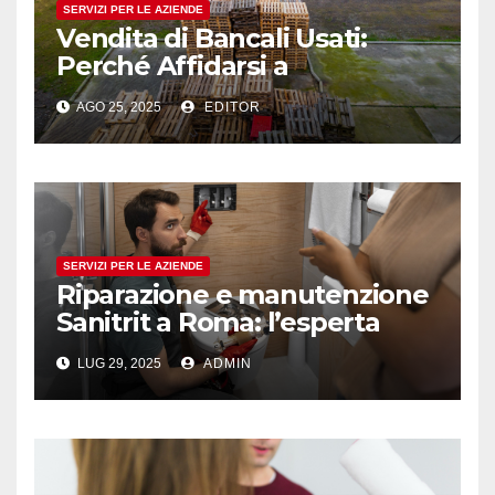
SERVIZI PER LE AZIENDE
Vendita di Bancali Usati:
Perché Affidarsi a
Professionisti del Settore
AGO 25, 2025
EDITOR
SERVIZI PER LE AZIENDE
Riparazione e manutenzione
Sanitrit a Roma: l’esperta
assistenza di D’Alessio
LUG 29, 2025
ADMIN
Idraulico