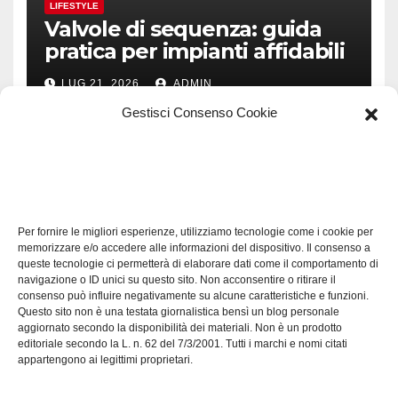
LIFESTYLE
Valvole di sequenza: guida
pratica per impianti affidabili
LUG 21, 2026
ADMIN
Gestisci Consenso Cookie
TECH
Software manutenzioni:
Per fornire le migliori esperienze, utilizziamo tecnologie come i cookie per
guida pratica alla scelta
memorizzare e/o accedere alle informazioni del dispositivo. Il consenso a
efficace
queste tecnologie ci permetterà di elaborare dati come il comportamento di
LUG 17, 2026
ADMIN
navigazione o ID unici su questo sito. Non acconsentire o ritirare il
consenso può influire negativamente su alcune caratteristiche e funzioni.
Questo sito non è una testata giornalistica bensì un blog personale
aggiornato secondo la disponibilità dei materiali. Non è un prodotto
editoriale secondo la L. n. 62 del 7/3/2001. Tutti i marchi e nomi citati
appartengono ai legittimi proprietari.