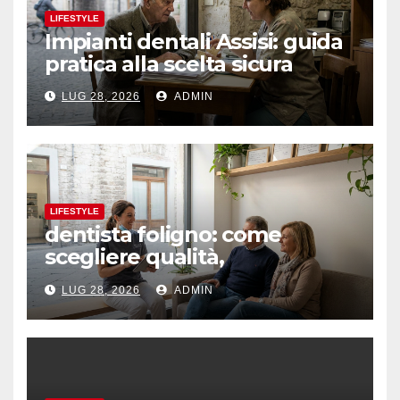
LIFESTYLE
Impianti dentali Assisi: guida
pratica alla scelta sicura
LUG 28, 2026
ADMIN
LIFESTYLE
dentista foligno: come
scegliere qualità,
prevenzione e fiducia
LUG 28, 2026
ADMIN