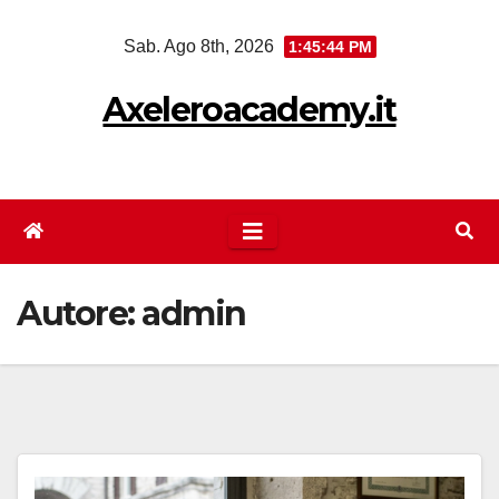
Salta
Sab. Ago 8th, 2026
1:45:45 PM
al
contenuto
Axeleroacademy.it
Autore:
admin