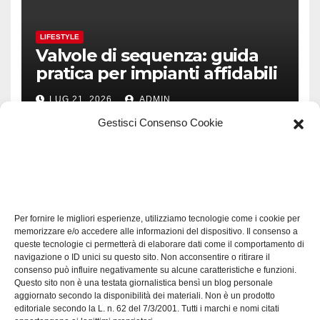
LIFESTYLE
Valvole di sequenza: guida
pratica per impianti affidabili
LUG 21, 2026
ADMIN
Gestisci Consenso Cookie
TECH
Software manutenzioni:
Per fornire le migliori esperienze, utilizziamo tecnologie come i cookie per
guida pratica alla scelta
memorizzare e/o accedere alle informazioni del dispositivo. Il consenso a
efficace
queste tecnologie ci permetterà di elaborare dati come il comportamento di
LUG 17, 2026
ADMIN
navigazione o ID unici su questo sito. Non acconsentire o ritirare il
consenso può influire negativamente su alcune caratteristiche e funzioni.
Questo sito non è una testata giornalistica bensì un blog personale
aggiornato secondo la disponibilità dei materiali. Non è un prodotto
editoriale secondo la L. n. 62 del 7/3/2001. Tutti i marchi e nomi citati