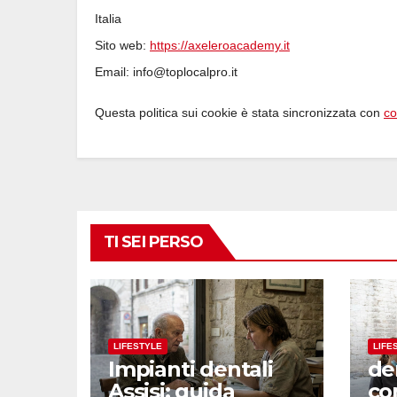
Italia
Sito web:
https://axeleroacademy.it
Email:
ti.orplacolpot@ofni
Questa politica sui cookie è stata sincronizzata con
co
TI SEI PERSO
LIFESTYLE
LIFE
Impianti dentali
de
Assisi: guida
co