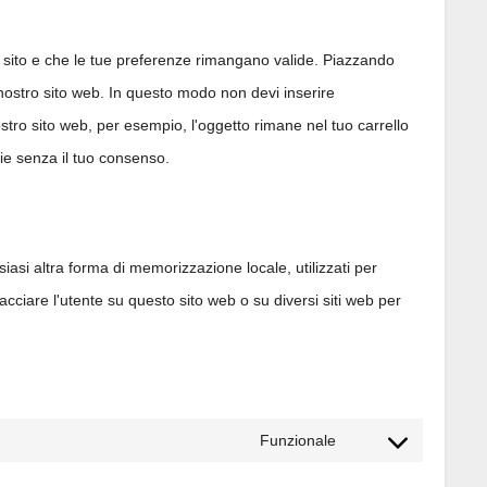
l sito e che le tue preferenze rimangano valide. Piazzando
l nostro sito web. In questo modo non devi inserire
ostro sito web, per esempio, l'oggetto rimane nel tuo carrello
ie senza il tuo consenso.
asi altra forma di memorizzazione locale, utilizzati per
racciare l'utente su questo sito web o su diversi siti web per
Funzionale
Consent
to