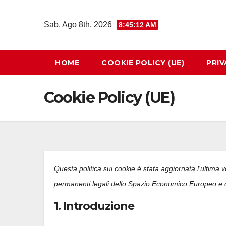
Salta
al
Sab. Ago 8th, 2026
8:45:13 AM
contenuto
HOME
COOKIE POLICY (UE)
PRIV
Cookie Policy (UE)
Questa politica sui cookie è stata aggiornata l'ultima vo
permanenti legali dello Spazio Economico Europeo e d
1. Introduzione