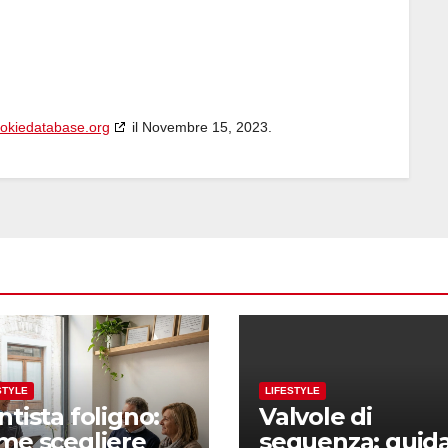
okiedatabase.org
il Novembre 15, 2023.
STYLE
LIFESTYLE
ntista foligno:
Valvole di
me scegliere
sequenza: guid