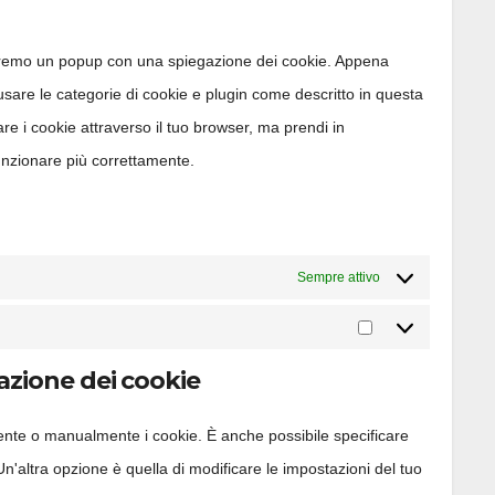
service
treremo un popup con una spiegazione dei cookie. Appena
wordpress
 usare le categorie di cookie e plugin come descritto in questa
are i cookie attraverso il tuo browser, ma prendi in
unzionare più correttamente.
Sempre attivo
Marketing
llazione dei cookie
ente o manualmente i cookie. È anche possibile specificare
'altra opzione è quella di modificare le impostazioni del tuo