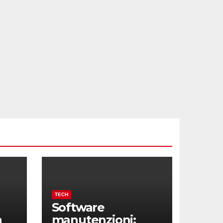
TECH
Software
a
manutenzioni: