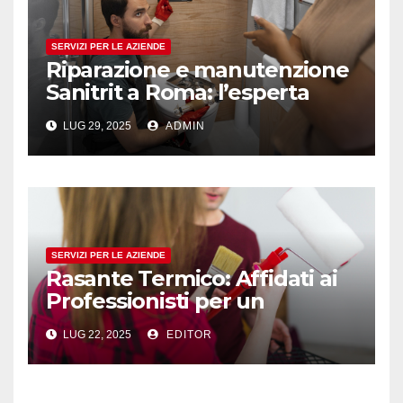
SERVIZI PER LE AZIENDE
Riparazione e manutenzione
Sanitrit a Roma: l’esperta
assistenza di D’Alessio
LUG 29, 2025
ADMIN
Idraulico
SERVIZI PER LE AZIENDE
Rasante Termico: Affidati ai
Professionisti per un
Isolamento Efficace
LUG 22, 2025
EDITOR