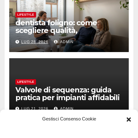
LIFESTYLE
dentista foligno: come
scegliere qualità,
prevenzione e fiducia
LUG 28, 2026
ADMIN
LIFESTYLE
Valvole di sequenza: guida
pratica per impianti affidabili
LUG 21, 2026
ADMIN
Gestisci Consenso Cookie