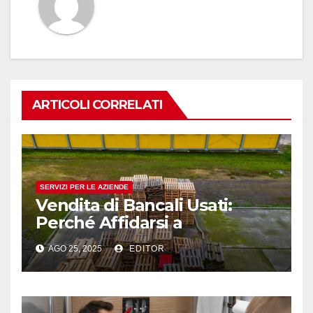
ARTICOLI CORRELATI
SERVIZI PER LE AZIENDE
Vendita di Bancali Usati:
Perché Affidarsi a
Professionisti del Settore
AGO 25, 2025
EDITOR