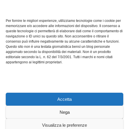
TECH
Software manutenzioni:
Per fornire le migliori esperienze, utilizziamo tecnologie come i cookie per
guida pratica alla scelta
memorizzare e/o accedere alle informazioni del dispositivo. Il consenso a
efficace
queste tecnologie ci permetterà di elaborare dati come il comportamento di
LUG 17, 2026
ADMIN
navigazione o ID unici su questo sito. Non acconsentire o ritirare il
consenso può influire negativamente su alcune caratteristiche e funzioni.
Questo sito non è una testata giornalistica bensì un blog personale
aggiornato secondo la disponibilità dei materiali. Non è un prodotto
editoriale secondo la L. n. 62 del 7/3/2001. Tutti i marchi e nomi citati
appartengono ai legittimi proprietari.
Axeleroacademy.it
Accetta
Nega
Sviluppato con orgoglio da WordPress
|
Tema: News Way di
Visualizza le preferenze
Themeansar
.