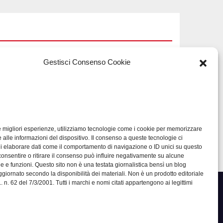
Gestisci Consenso Cookie
TECH
Software
a
manutenzioni:
guida pratica alla
le migliori esperienze, utilizziamo tecnologie come i cookie per memorizzare
LUG 17, 2026
ADMIN
li
scelta efficace
 alle informazioni del dispositivo. Il consenso a queste tecnologie ci
di elaborare dati come il comportamento di navigazione o ID unici su questo
consentire o ritirare il consenso può influire negativamente su alcune
he e funzioni. Questo sito non è una testata giornalistica bensì un blog
giornato secondo la disponibilità dei materiali. Non è un prodotto editoriale
 n. 62 del 7/3/2001. Tutti i marchi e nomi citati appartengono ai legittimi