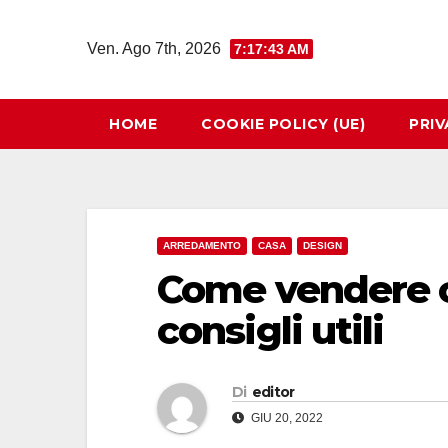
Salta
al
Ven. Ago 7th, 2026
7:17:44 AM
contenuto
HOME
COOKIE POLICY (UE)
PRIV
ARREDAMENTO
CASA
DESIGN
Come vendere 
consigli utili
Di
editor
GIU 20, 2022