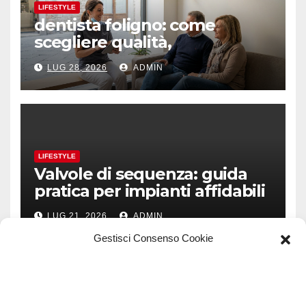
LIFESTYLE
dentista foligno: come
scegliere qualità,
prevenzione e fiducia
LUG 28, 2026
ADMIN
LIFESTYLE
Valvole di sequenza: guida
pratica per impianti affidabili
LUG 21, 2026
ADMIN
Gestisci Consenso Cookie
TECH