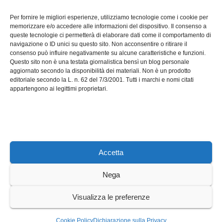
Software manutenzioni:
Per fornire le migliori esperienze, utilizziamo tecnologie come i cookie per
guida pratica alla scelta
memorizzare e/o accedere alle informazioni del dispositivo. Il consenso a
efficace
queste tecnologie ci permetterà di elaborare dati come il comportamento di
LUG 17, 2026
ADMIN
navigazione o ID unici su questo sito. Non acconsentire o ritirare il
consenso può influire negativamente su alcune caratteristiche e funzioni.
Questo sito non è una testata giornalistica bensì un blog personale
aggiornato secondo la disponibilità dei materiali. Non è un prodotto
editoriale secondo la L. n. 62 del 7/3/2001. Tutti i marchi e nomi citati
appartengono ai legittimi proprietari.
Axeleroacademy.it
Accetta
Nega
Sviluppato con orgoglio da WordPress
|
Tema: News Way di
Visualizza le preferenze
Themeansar
.
Home
Cookie Policy (UE)
Privacy Policy
Cookie Policy
Dichiarazione sulla Privacy