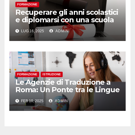
FORMAZIONE
Recuperare gli anni scolastici
e diplomarsi con una scuola
online innovativa in Italia
LUG 16, 2025
ADMIN
FORMAZIONE
ISTRUZIONE
Le Agenzie di Traduzione a
Roma: Un Ponte tra le Lingue
e le Culture del Mondo
FEB 10, 2025
ADMIN