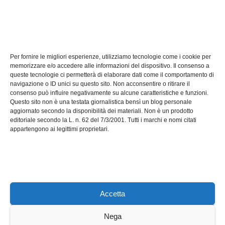
TECH
Software manutenzioni:
Per fornire le migliori esperienze, utilizziamo tecnologie come i cookie per
guida pratica alla scelta
memorizzare e/o accedere alle informazioni del dispositivo. Il consenso a
efficace
queste tecnologie ci permetterà di elaborare dati come il comportamento di
LUG 17, 2026
ADMIN
navigazione o ID unici su questo sito. Non acconsentire o ritirare il
consenso può influire negativamente su alcune caratteristiche e funzioni.
Questo sito non è una testata giornalistica bensì un blog personale
aggiornato secondo la disponibilità dei materiali. Non è un prodotto
editoriale secondo la L. n. 62 del 7/3/2001. Tutti i marchi e nomi citati
appartengono ai legittimi proprietari.
Axeleroacademy.it
Accetta
Nega