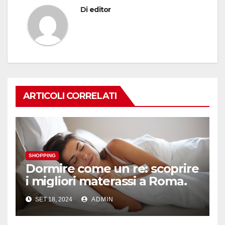
Di
editor
ARTICOLI CORRELATI
SHOPPING
Dormire come un re: scoprire
i migliori materassi a Roma.
SET 18, 2024
ADMIN