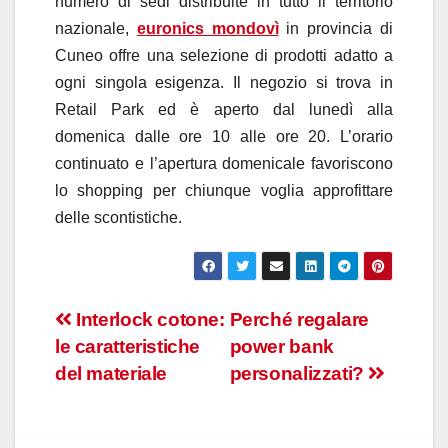
numero di sedi distribuite in tutto il territorio
nazionale,
euronics mondovì
in provincia di
Cuneo offre una selezione di prodotti adatto a
ogni singola esigenza. Il negozio si trova in
Retail Park ed è aperto dal lunedì alla
domenica dalle ore 10 alle ore 20. L’orario
continuato e l’apertura domenicale favoriscono
lo shopping per chiunque voglia approfittare
delle scontistiche.
Navigazione
Interlock cotone:
Perché regalare
le caratteristiche
power bank
articoli
del materiale
personalizzati?