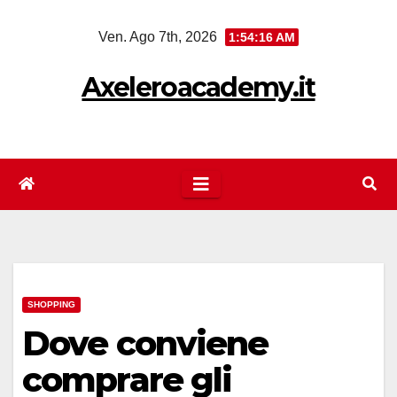
Salta
Ven. Ago 7th, 2026
1:54:17 AM
al
contenuto
Axeleroacademy.it
SHOPPING
Dove conviene
comprare gli