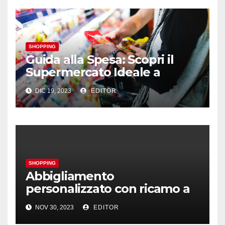
SHOPPING
Guida alla Spesa: Scopri il
Supermercato Ideale a
Metaponto
DIC 19, 2023
EDITOR
SHOPPING
Abbigliamento
personalizzato con ricamo a
Bolzano
NOV 30, 2023
EDITOR