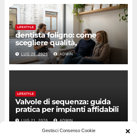
LIFESTYLE
dentista foligno: come
scegliere qualità,
prevenzione e fiducia
LUG 28, 2026
ADMIN
LIFESTYLE
Valvole di sequenza: guida
pratica per impianti affidabili
LUG 21, 2026
ADMIN
Gestisci Consenso Cookie