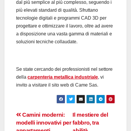
dal più semplice al più complesso, seguendo i
più elevati standard di qualità. Sfruttano
tecnologie digitali e programmi CAD 3D per
progettare e ottimizzare il lavoro, oltre ad avere
a disposizione una vasta gamma di materiali e
soluzioni tecniche collaudate.
Se state cercando dei professionisti nel settore
della
carpenteria metallica industriale
, vi
invito a visitare il sito web di Came Sas.
Navigazione
Camini moderni:
Il mestiere del
modelli innovativi per
fabbro, tra
articoli
appartamenti
abilità