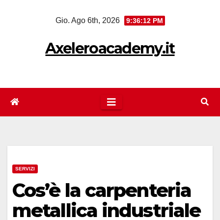
Salta
Gio. Ago 6th, 2026
9:36:12 PM
al
contenuto
Axeleroacademy.it
SERVIZI
Cos’è la carpenteria
metallica industriale