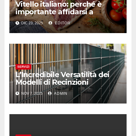
Vitello italiano: perché è
importante affidarsi a
professionisti del settore
DIC 23, 2025
EDITOR
SERVIZI
L’Incredibile Versatilità dei
Modelli di Recinzioni
Modulari: Dal LA01 al LA08
NOV 7, 2025
ADMIN