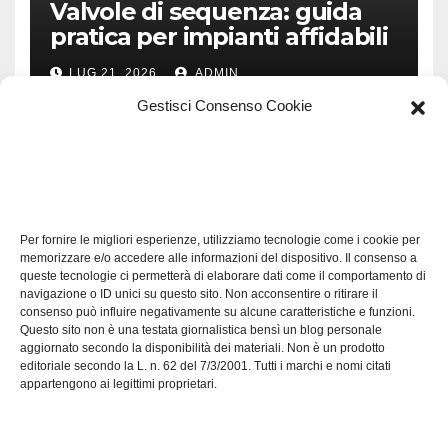
Valvole di sequenza: guida
pratica per impianti affidabili
LUG 21, 2026
ADMIN
Gestisci Consenso Cookie
TECH
Software manutenzioni:
Per fornire le migliori esperienze, utilizziamo tecnologie come i cookie per
guida pratica alla scelta
memorizzare e/o accedere alle informazioni del dispositivo. Il consenso a
efficace
queste tecnologie ci permetterà di elaborare dati come il comportamento di
LUG 17, 2026
ADMIN
navigazione o ID unici su questo sito. Non acconsentire o ritirare il
consenso può influire negativamente su alcune caratteristiche e funzioni.
Questo sito non è una testata giornalistica bensì un blog personale
aggiornato secondo la disponibilità dei materiali. Non è un prodotto
editoriale secondo la L. n. 62 del 7/3/2001. Tutti i marchi e nomi citati
appartengono ai legittimi proprietari.