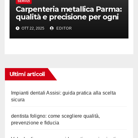
SERVIZI
Carpenteria metallica Parma:
qualità e precisione per ogni
progetto
OTT 22, 2025
EDITOR
Ultimi articoli
Impianti dentali Assisi: guida pratica alla scelta
sicura
dentista foligno: come scegliere qualità,
prevenzione e fiducia