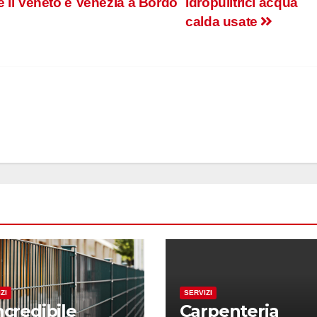
 il Veneto e Venezia a Bordo
Idropulitrici acqua
calda usate
ZI
SERVIZI
ncredibile
Carpenteria