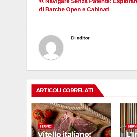
Navigazione
Navigare Senza Patente: Esplorare
di Barche Open e Cabinati
articoli
Di
editor
ARTICOLI CORRELATI
SERVIZI
SERVI
Vitello italiano:
L’I