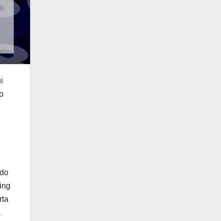
i
o
odo
ding
rta
a