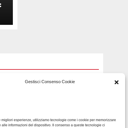
:
Gestisci Consenso Cookie
TECH
Software
a
manutenzioni:
guida pratica alla
le migliori esperienze, utilizziamo tecnologie come i cookie per memorizzare
LUG 17, 2026
ADMIN
li
scelta efficace
 alle informazioni del dispositivo. Il consenso a queste tecnologie ci