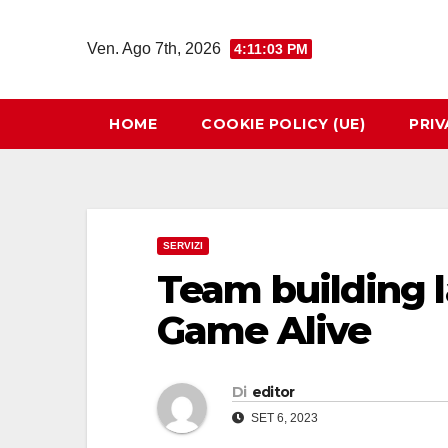
Salta
al
Ven. Ago 7th, 2026
4:11:04 PM
contenuto
HOME
COOKIE POLICY (UE)
PRIV
SERVIZI
Team building l
Game Alive
Di
editor
SET 6, 2023