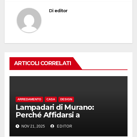
Di
editor
ARTICOLI CORRELATI
ARREDAMENTO
CASA
DESIGN
Lampadari di Murano:
Perché Affidarsi a
Professionisti per l’Acquisto
NOV 21, 2025
EDITOR