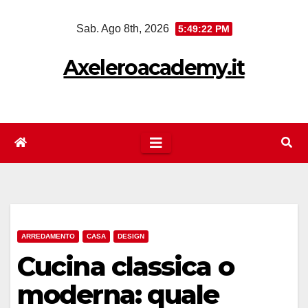
Salta
Sab. Ago 8th, 2026
5:49:22 PM
al
contenuto
Axeleroacademy.it
ARREDAMENTO
CASA
DESIGN
Cucina classica o
moderna: quale