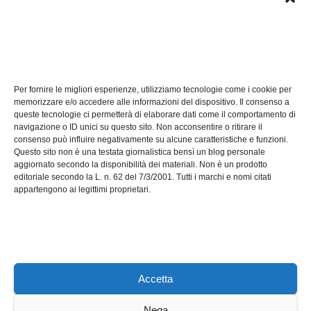
TECH
Software manutenzioni:
Per fornire le migliori esperienze, utilizziamo tecnologie come i cookie per
guida pratica alla scelta
memorizzare e/o accedere alle informazioni del dispositivo. Il consenso a
efficace
queste tecnologie ci permetterà di elaborare dati come il comportamento di
LUG 17, 2026
ADMIN
navigazione o ID unici su questo sito. Non acconsentire o ritirare il
consenso può influire negativamente su alcune caratteristiche e funzioni.
Questo sito non è una testata giornalistica bensì un blog personale
aggiornato secondo la disponibilità dei materiali. Non è un prodotto
editoriale secondo la L. n. 62 del 7/3/2001. Tutti i marchi e nomi citati
appartengono ai legittimi proprietari.
Axeleroacademy.it
Accetta
Nega