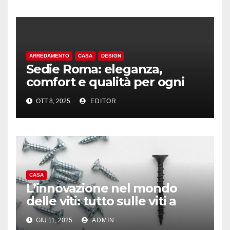
ARREDAMENTO
CASA
DESIGN
Sedie Roma: eleganza,
comfort e qualità per ogni
ambiente
OTT 8, 2025
EDITOR
CASA
L’innovazione nel mondo
delle viti: tutto sulle viti a
testa svasata.
GIU 11, 2025
ADMIN