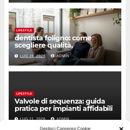
LIFESTYLE
dentista foligno: come
scegliere qualità,
prevenzione e fiducia
LUG 28, 2026
ADMIN
LIFESTYLE
Valvole di sequenza: guida
pratica per impianti affidabili
LUG 21, 2026
ADMIN
Gestisci Consenso Cookie