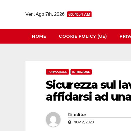
Salta
al
Ven. Ago 7th, 2026
6:04:55 AM
contenuto
HOME
COOKIE POLICY (UE)
PRIV
FORMAZIONE
ISTRUZIONE
Sicurezza sul l
affidarsi ad un
Di
editor
NOV 2, 2023