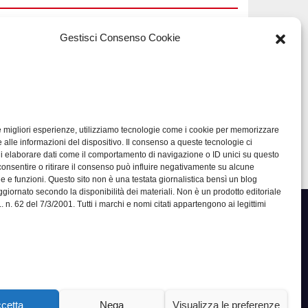
Gestisci Consenso Cookie
TECH
Software
a
manutenzioni:
guida pratica alla
le migliori esperienze, utilizziamo tecnologie come i cookie per memorizzare
LUG 17, 2026
ADMIN
li
scelta efficace
 alle informazioni del dispositivo. Il consenso a queste tecnologie ci
di elaborare dati come il comportamento di navigazione o ID unici su questo
consentire o ritirare il consenso può influire negativamente su alcune
he e funzioni. Questo sito non è una testata giornalistica bensì un blog
giornato secondo la disponibilità dei materiali. Non è un prodotto editoriale
 n. 62 del 7/3/2001. Tutti i marchi e nomi citati appartengono ai legittimi
cetta
Nega
Visualizza le preferenze