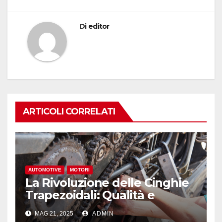
Di
editor
ARTICOLI CORRELATI
AUTOMOTIVE
MOTORI
La Rivoluzione delle Cinghie
Trapezoidali: Qualità e
Efficienza a Prezzi Accessibili
MAG 21, 2025
ADMIN