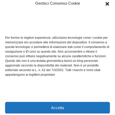
Gestisci Consenso Cookie
TECH
Software manutenzioni:
Per fornire le migliori esperienze, utilizziamo tecnologie come i cookie per
guida pratica alla scelta
memorizzare e/o accedere alle informazioni del dispositivo. Il consenso a
efficace
queste tecnologie ci permetterà di elaborare dati come il comportamento di
LUG 17, 2026
ADMIN
navigazione o ID unici su questo sito. Non acconsentire o ritirare il
consenso può influire negativamente su alcune caratteristiche e funzioni.
Questo sito non è una testata giornalistica bensì un blog personale
aggiornato secondo la disponibilità dei materiali. Non è un prodotto
editoriale secondo la L. n. 62 del 7/3/2001. Tutti i marchi e nomi citati
appartengono ai legittimi proprietari.
Axeleroacademy.it
Accetta