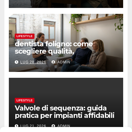
LIFESTYLE
dentista foligno: come
scegliere qualità,
prevenzione e fiducia
LUG 28, 2026
ADMIN
LIFESTYLE
Valvole di sequenza: guida
pratica per impianti affidabili
LUG 21, 2026
ADMIN