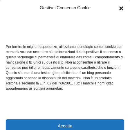
Gestisci Consenso Cookie
TECH
Software manutenzioni:
Per fornire le migliori esperienze, utilizziamo tecnologie come i cookie per
guida pratica alla scelta
memorizzare e/o accedere alle informazioni del dispositivo. Il consenso a
efficace
queste tecnologie ci permetterà di elaborare dati come il comportamento di
LUG 17, 2026
ADMIN
navigazione o ID unici su questo sito. Non acconsentire o ritirare il
consenso può influire negativamente su alcune caratteristiche e funzioni.
Questo sito non è una testata giornalistica bensì un blog personale
aggiornato secondo la disponibilità dei materiali. Non è un prodotto
editoriale secondo la L. n. 62 del 7/3/2001. Tutti i marchi e nomi citati
appartengono ai legittimi proprietari.
Axeleroacademy.it
Accetta