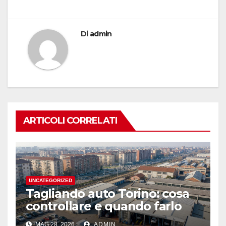
Di
admin
ARTICOLI CORRELATI
UNCATEGORIZED
Tagliando auto Torino: cosa
controllare e quando farlo
MAG 28, 2026
ADMIN