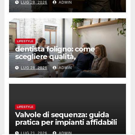
LUG 28, 2026
ADMIN
LIFESTYLE
dentista foligno: come
scegliere qualità,
prevenzione e fiducia
LUG 28, 2026
ADMIN
LIFESTYLE
Valvole di sequenza: guida
pratica per impianti affidabili
LUG 21, 2026
ADMIN