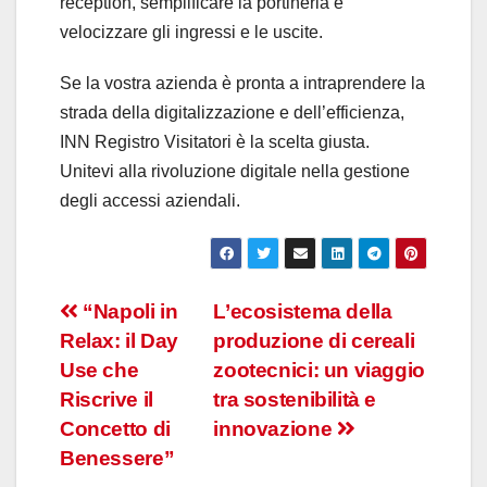
reception, semplificare la portineria e
velocizzare gli ingressi e le uscite.
Se la vostra azienda è pronta a intraprendere la
strada della digitalizzazione e dell’efficienza,
INN Registro Visitatori è la scelta giusta.
Unitevi alla rivoluzione digitale nella gestione
degli accessi aziendali.
Navigazione
“Napoli in
L’ecosistema della
Relax: il Day
produzione di cereali
articoli
Use che
zootecnici: un viaggio
Riscrive il
tra sostenibilità e
Concetto di
innovazione
Benessere”