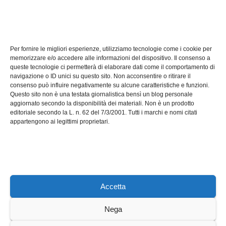
TECH
Software manutenzioni:
Per fornire le migliori esperienze, utilizziamo tecnologie come i cookie per
guida pratica alla scelta
memorizzare e/o accedere alle informazioni del dispositivo. Il consenso a
efficace
queste tecnologie ci permetterà di elaborare dati come il comportamento di
LUG 17, 2026
ADMIN
navigazione o ID unici su questo sito. Non acconsentire o ritirare il
consenso può influire negativamente su alcune caratteristiche e funzioni.
Questo sito non è una testata giornalistica bensì un blog personale
aggiornato secondo la disponibilità dei materiali. Non è un prodotto
editoriale secondo la L. n. 62 del 7/3/2001. Tutti i marchi e nomi citati
appartengono ai legittimi proprietari.
Axeleroacademy.it
Accetta
Nega