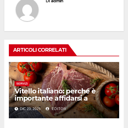
Di
admin
ARTICOLI CORRELATI
SERVIZI
Vitello italiano: perché è
importante affidarsi a
professionisti del settore
DIC 23, 2025
EDITOR