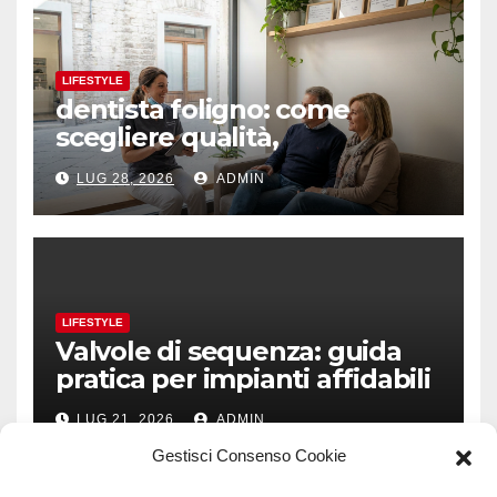
LIFESTYLE
dentista foligno: come
scegliere qualità,
prevenzione e fiducia
LUG 28, 2026
ADMIN
LIFESTYLE
Valvole di sequenza: guida
pratica per impianti affidabili
LUG 21, 2026
ADMIN
Gestisci Consenso Cookie