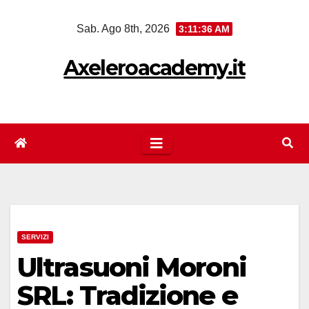
Salta
Sab. Ago 8th, 2026
3:11:37 AM
al
contenuto
Axeleroacademy.it
SERVIZI
Ultrasuoni Moroni
SRL: Tradizione e