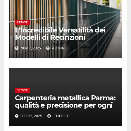
SERVIZI
L’Incredibile Versatilità dei
Modelli di Recinzioni
Modulari: Dal LA01 al LA08
NOV 7, 2025
ADMIN
SERVIZI
Carpenteria metallica Parma:
qualità e precisione per ogni
progetto
OTT 22, 2025
EDITOR