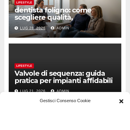
LIFESTYLE
dentista foligno: come
scegliere qualità,
prevenzione e fiducia
LUG 28, 2026
ADMIN
LIFESTYLE
Valvole di sequenza: guida
pratica per impianti affidabili
LUG 21, 2026
ADMIN
Gestisci Consenso Cookie
TECH