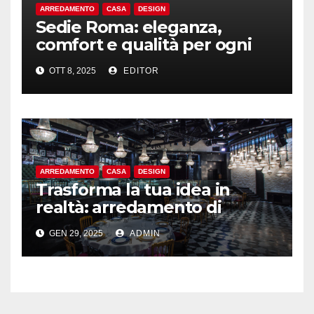
ARREDAMENTO
CASA
DESIGN
Sedie Roma: eleganza,
comfort e qualità per ogni
ambiente
OTT 8, 2025
EDITOR
ARREDAMENTO
CASA
DESIGN
Trasforma la tua idea in
realtà: arredamento di
qualità per bar a Roma
GEN 29, 2025
ADMIN