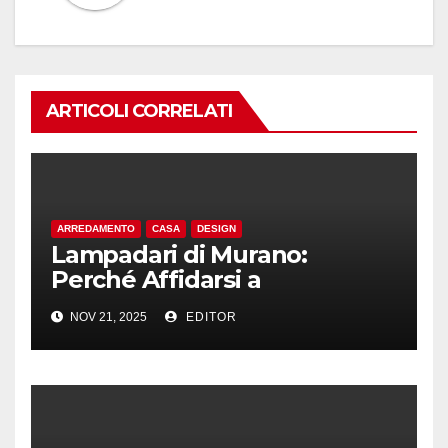
ARTICOLI CORRELATI
ARREDAMENTO
CASA
DESIGN
Lampadari di Murano:
Perché Affidarsi a
Professionisti per l’Acquisto
NOV 21, 2025
EDITOR