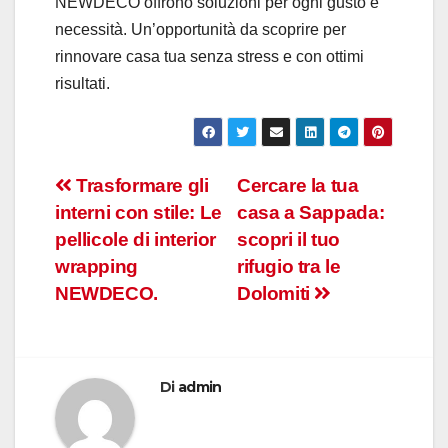
NEWDECO offrono soluzioni per ogni gusto e
necessità. Un’opportunità da scoprire per
rinnovare casa tua senza stress e con ottimi
risultati.
Navigazione
Trasformare gli
Cercare la tua
interni con stile: Le
casa a Sappada:
articoli
pellicole di interior
scopri il tuo
wrapping
rifugio tra le
NEWDECO.
Dolomiti
Di
admin