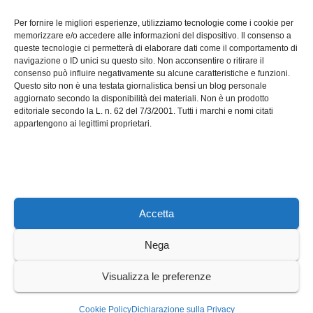
Software manutenzioni:
Per fornire le migliori esperienze, utilizziamo tecnologie come i cookie per
guida pratica alla scelta
memorizzare e/o accedere alle informazioni del dispositivo. Il consenso a
efficace
queste tecnologie ci permetterà di elaborare dati come il comportamento di
LUG 17, 2026
ADMIN
navigazione o ID unici su questo sito. Non acconsentire o ritirare il
consenso può influire negativamente su alcune caratteristiche e funzioni.
Questo sito non è una testata giornalistica bensì un blog personale
aggiornato secondo la disponibilità dei materiali. Non è un prodotto
editoriale secondo la L. n. 62 del 7/3/2001. Tutti i marchi e nomi citati
appartengono ai legittimi proprietari.
Axeleroacademy.it
Accetta
Nega
Sviluppato con orgoglio da WordPress
|
Tema: News Way di
Visualizza le preferenze
Themeansar
.
Home
Cookie Policy (UE)
Privacy Policy
Cookie Policy
Dichiarazione sulla Privacy