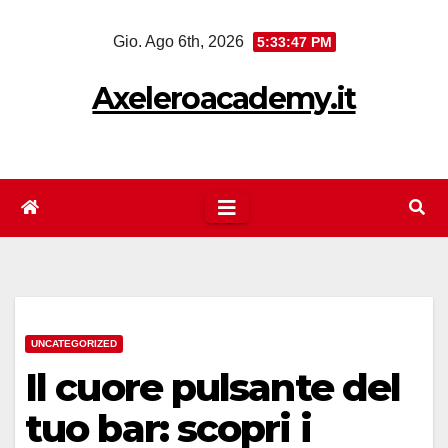
Salta
Gio. Ago 6th, 2026
5:33:48 PM
al
contenuto
Axeleroacademy.it
UNCATEGORIZED
Il cuore pulsante del
tuo bar: scopri i