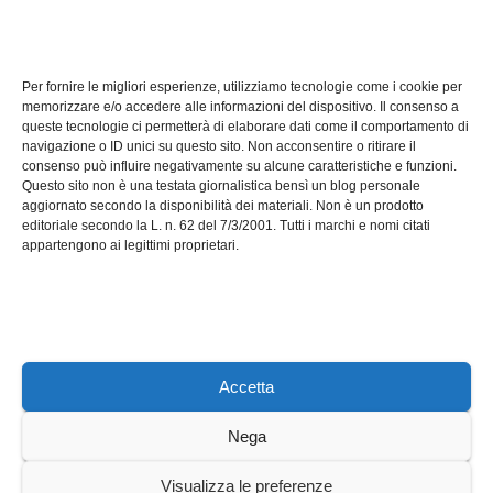
TECH
Software manutenzioni:
Per fornire le migliori esperienze, utilizziamo tecnologie come i cookie per
guida pratica alla scelta
memorizzare e/o accedere alle informazioni del dispositivo. Il consenso a
efficace
queste tecnologie ci permetterà di elaborare dati come il comportamento di
LUG 17, 2026
ADMIN
navigazione o ID unici su questo sito. Non acconsentire o ritirare il
consenso può influire negativamente su alcune caratteristiche e funzioni.
Questo sito non è una testata giornalistica bensì un blog personale
aggiornato secondo la disponibilità dei materiali. Non è un prodotto
editoriale secondo la L. n. 62 del 7/3/2001. Tutti i marchi e nomi citati
appartengono ai legittimi proprietari.
Axeleroacademy.it
Accetta
Nega
Sviluppato con orgoglio da WordPress
|
Tema: News Way di
Visualizza le preferenze