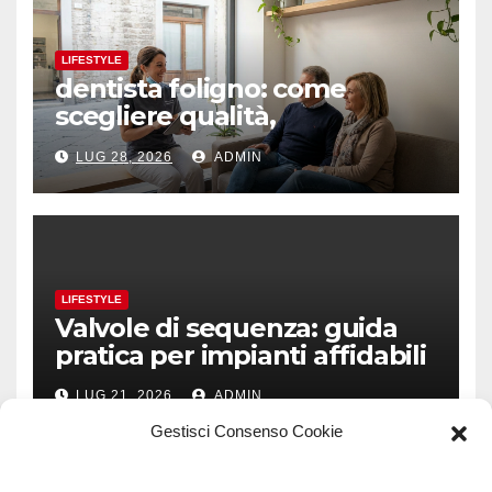
LIFESTYLE
dentista foligno: come
scegliere qualità,
prevenzione e fiducia
LUG 28, 2026
ADMIN
LIFESTYLE
Valvole di sequenza: guida
pratica per impianti affidabili
LUG 21, 2026
ADMIN
Gestisci Consenso Cookie