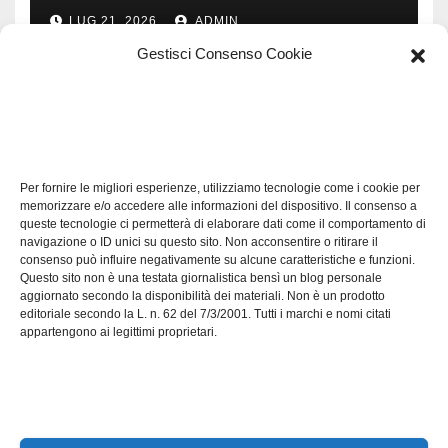
LUG 21, 2026
ADMIN
Gestisci Consenso Cookie
TECH
Software manutenzioni:
Per fornire le migliori esperienze, utilizziamo tecnologie come i cookie per
guida pratica alla scelta
memorizzare e/o accedere alle informazioni del dispositivo. Il consenso a
efficace
queste tecnologie ci permetterà di elaborare dati come il comportamento di
LUG 17, 2026
ADMIN
navigazione o ID unici su questo sito. Non acconsentire o ritirare il
consenso può influire negativamente su alcune caratteristiche e funzioni.
Questo sito non è una testata giornalistica bensì un blog personale
aggiornato secondo la disponibilità dei materiali. Non è un prodotto
editoriale secondo la L. n. 62 del 7/3/2001. Tutti i marchi e nomi citati
appartengono ai legittimi proprietari.
Axeleroacademy.it