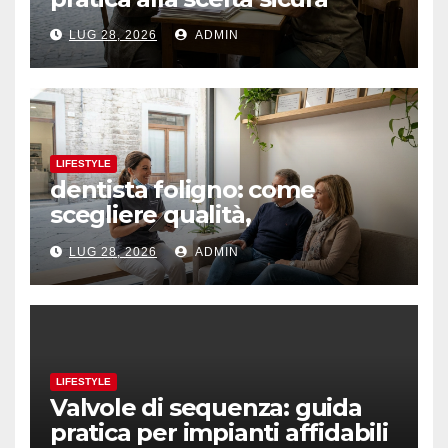
LUG 28, 2026
ADMIN
LIFESTYLE
dentista foligno: come
scegliere qualità,
prevenzione e fiducia
LUG 28, 2026
ADMIN
LIFESTYLE
Valvole di sequenza: guida
pratica per impianti affidabili