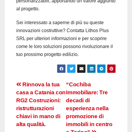
personalizzabili, apportando un valore aggiunto
al progetto.
Sei interessato a saperne di più su queste
innovazioni costruttive? Contatta Lithos Plus
SRL per ulteriori informazioni e per scoprire
come le loro soluzioni possono rivoluzionare il
tuo prossimo progetto edilizio.
Navigazione
Rinnova la tua
“Cochiba
casa a Catania con
Immobiliare: Tre
articoli
RG2 Costruzioni:
decadi di
ristrutturazioni
esperienza nella
chiavi in mano di
promozione di
alta qualità.
immobili in centro