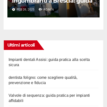
ingombranti a Brescia: guida
completa
FEB 26, 2025
ADMIN
Ultimi articoli
Impianti dentali Assisi: guida pratica alla scelta
sicura
dentista foligno: come scegliere qualità,
prevenzione e fiducia
Valvole di sequenza: guida pratica per impianti
affidabili