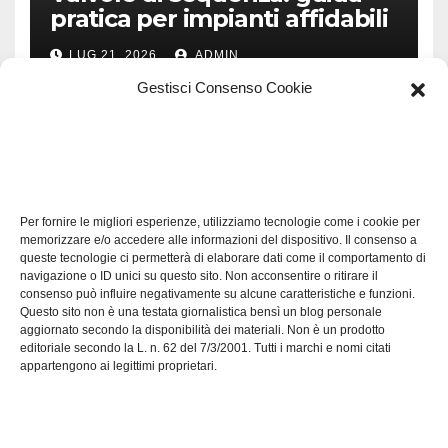
pratica per impianti affidabili
LUG 21, 2026
ADMIN
Gestisci Consenso Cookie
TECH
Software manutenzioni:
Per fornire le migliori esperienze, utilizziamo tecnologie come i cookie per
guida pratica alla scelta
memorizzare e/o accedere alle informazioni del dispositivo. Il consenso a
efficace
queste tecnologie ci permetterà di elaborare dati come il comportamento di
LUG 17, 2026
ADMIN
navigazione o ID unici su questo sito. Non acconsentire o ritirare il
consenso può influire negativamente su alcune caratteristiche e funzioni.
Questo sito non è una testata giornalistica bensì un blog personale
aggiornato secondo la disponibilità dei materiali. Non è un prodotto
editoriale secondo la L. n. 62 del 7/3/2001. Tutti i marchi e nomi citati
appartengono ai legittimi proprietari.