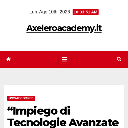
Salta
Lun. Ago 10th, 2026
10:33:51 AM
al
contenuto
Axeleroacademy.it
UNCATEGORIZED
“Impiego di
Tecnologie Avanzate