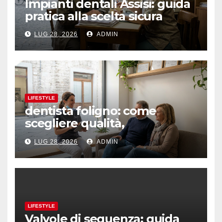
Impianti dentali Assisi: guida
pratica alla scelta sicura
LUG 28, 2026
ADMIN
LIFESTYLE
dentista foligno: come
scegliere qualità,
prevenzione e fiducia
LUG 28, 2026
ADMIN
LIFESTYLE
Valvole di sequenza: guida