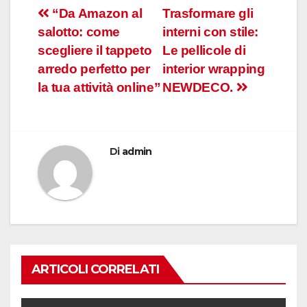
Navigazione
“Da Amazon al
Trasformare gli
salotto: come
interni con stile:
articoli
scegliere il tappeto
Le pellicole di
arredo perfetto per
interior wrapping
la tua attività online”
NEWDECO.
Di
admin
ARTICOLI CORRELATI