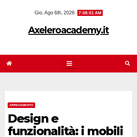
Salta
Gio. Ago 6th, 2026
7:08:01 AM
al
contenuto
Axeleroacademy.it
ARREDAMENTO
Design e
funzionalità: i mobili