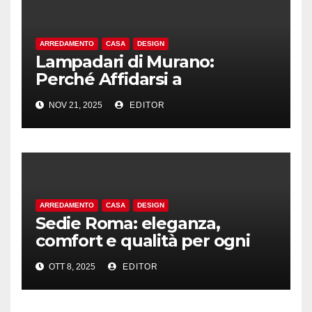
ARREDAMENTO
CASA
DESIGN
Lampadari di Murano:
Perché Affidarsi a
Professionisti per l’Acquisto
NOV 21, 2025
EDITOR
ARREDAMENTO
CASA
DESIGN
Sedie Roma: eleganza,
comfort e qualità per ogni
ambiente
OTT 8, 2025
EDITOR