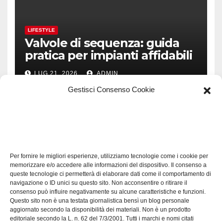
LIFESTYLE
Valvole di sequenza: guida
pratica per impianti affidabili
LUG 21, 2026
ADMIN
Gestisci Consenso Cookie
TECH
Software manutenzioni:
Per fornire le migliori esperienze, utilizziamo tecnologie come i cookie per
guida pratica alla scelta
memorizzare e/o accedere alle informazioni del dispositivo. Il consenso a
efficace
queste tecnologie ci permetterà di elaborare dati come il comportamento di
LUG 17, 2026
ADMIN
navigazione o ID unici su questo sito. Non acconsentire o ritirare il
consenso può influire negativamente su alcune caratteristiche e funzioni.
Questo sito non è una testata giornalistica bensì un blog personale
aggiornato secondo la disponibilità dei materiali. Non è un prodotto
editoriale secondo la L. n. 62 del 7/3/2001. Tutti i marchi e nomi citati