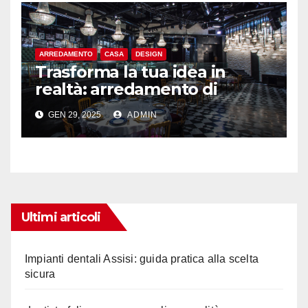
ARREDAMENTO
CASA
DESIGN
Trasforma la tua idea in
realtà: arredamento di
qualità per bar a Roma
GEN 29, 2025
ADMIN
Ultimi articoli
Impianti dentali Assisi: guida pratica alla scelta
sicura