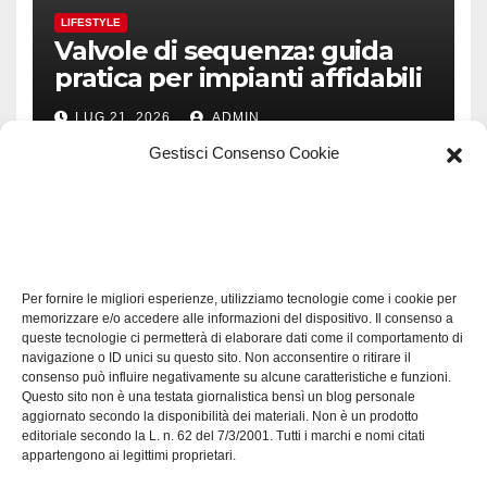
LIFESTYLE
Valvole di sequenza: guida
pratica per impianti affidabili
LUG 21, 2026
ADMIN
Gestisci Consenso Cookie
TECH
Software manutenzioni:
Per fornire le migliori esperienze, utilizziamo tecnologie come i cookie per
guida pratica alla scelta
memorizzare e/o accedere alle informazioni del dispositivo. Il consenso a
efficace
queste tecnologie ci permetterà di elaborare dati come il comportamento di
LUG 17, 2026
ADMIN
navigazione o ID unici su questo sito. Non acconsentire o ritirare il
consenso può influire negativamente su alcune caratteristiche e funzioni.
Questo sito non è una testata giornalistica bensì un blog personale
aggiornato secondo la disponibilità dei materiali. Non è un prodotto
editoriale secondo la L. n. 62 del 7/3/2001. Tutti i marchi e nomi citati
appartengono ai legittimi proprietari.