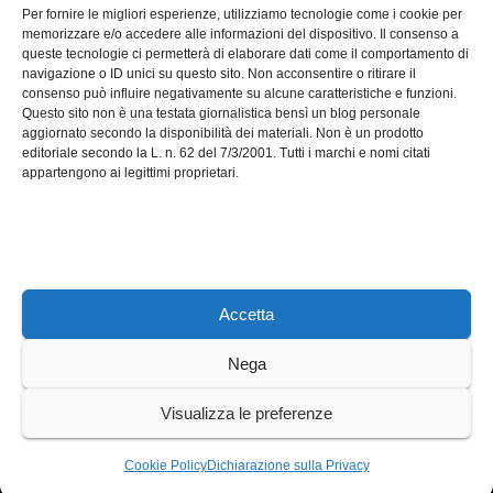
Software manutenzioni:
Per fornire le migliori esperienze, utilizziamo tecnologie come i cookie per
guida pratica alla scelta
memorizzare e/o accedere alle informazioni del dispositivo. Il consenso a
efficace
queste tecnologie ci permetterà di elaborare dati come il comportamento di
LUG 17, 2026
ADMIN
navigazione o ID unici su questo sito. Non acconsentire o ritirare il
consenso può influire negativamente su alcune caratteristiche e funzioni.
Questo sito non è una testata giornalistica bensì un blog personale
aggiornato secondo la disponibilità dei materiali. Non è un prodotto
editoriale secondo la L. n. 62 del 7/3/2001. Tutti i marchi e nomi citati
appartengono ai legittimi proprietari.
Axeleroacademy.it
Accetta
Nega
Sviluppato con orgoglio da WordPress
|
Tema: News Way di
Visualizza le preferenze
Themeansar
.
Home
Cookie Policy (UE)
Privacy Policy
Cookie Policy
Dichiarazione sulla Privacy