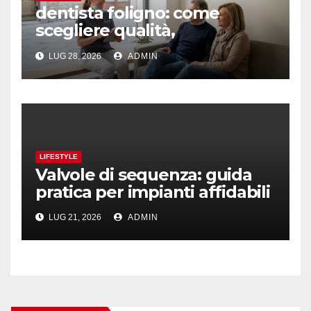
dentista foligno: come
scegliere qualità,
prevenzione e fiducia
LUG 28, 2026
ADMIN
LIFESTYLE
Valvole di sequenza: guida
pratica per impianti affidabili
LUG 21, 2026
ADMIN