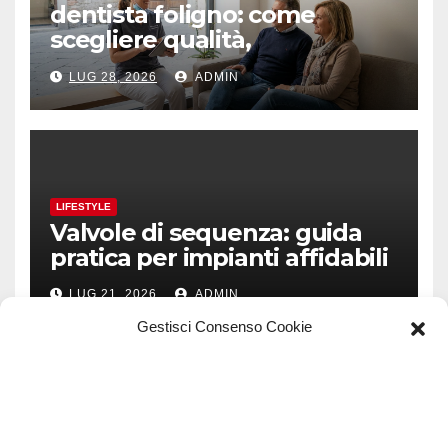
dentista foligno: come
scegliere qualità,
prevenzione e fiducia
LUG 28, 2026
ADMIN
LIFESTYLE
Valvole di sequenza: guida
pratica per impianti affidabili
LUG 21, 2026
ADMIN
Gestisci Consenso Cookie
TECH