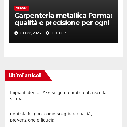
SERVIZI
Carpenteria metallica Parma:
qualità e precisione per ogni
progetto
OTT 22, 2025
EDITOR
Ultimi articoli
Impianti dentali Assisi: guida pratica alla scelta
sicura
dentista foligno: come scegliere qualità,
prevenzione e fiducia