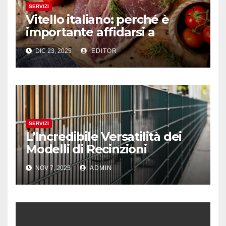
SERVIZI
Vitello italiano: perché è
importante affidarsi a
professionisti del settore
DIC 23, 2025
EDITOR
SERVIZI
L’Incredibile Versatilità dei
Modelli di Recinzioni
Modulari: Dal LA01 al LA08
NOV 7, 2025
ADMIN