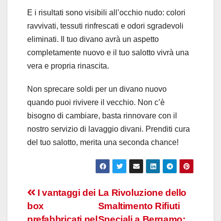
E i risultati sono visibili all’occhio nudo: colori
ravvivati, tessuti rinfrescati e odori sgradevoli
eliminati. Il tuo divano avrà un aspetto
completamente nuovo e il tuo salotto vivrà una
vera e propria rinascita.
Non sprecare soldi per un divano nuovo
quando puoi rivivere il vecchio. Non c’è
bisogno di cambiare, basta rinnovare con il
nostro servizio di lavaggio divani. Prenditi cura
del tuo salotto, merita una seconda chance!
Navigazione
I vantaggi dei
La Rivoluzione dello
box
Smaltimento Rifiuti
articoli
prefabbricati nel
Speciali a Bergamo: