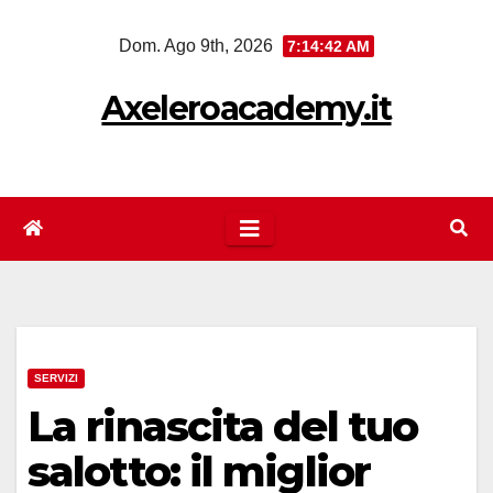
Salta
Dom. Ago 9th, 2026
7:14:43 AM
al
contenuto
Axeleroacademy.it
SERVIZI
La rinascita del tuo
salotto: il miglior