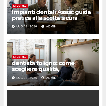
LIFESTYLE
Impianti dentali Assisi: guida
pratica alla scelta sicura
LUG 28, 2026
ADMIN
LIFESTYLE
dentista foligno: come
scegliere qualità,
prevenzione e fiducia
LUG 28, 2026
ADMIN