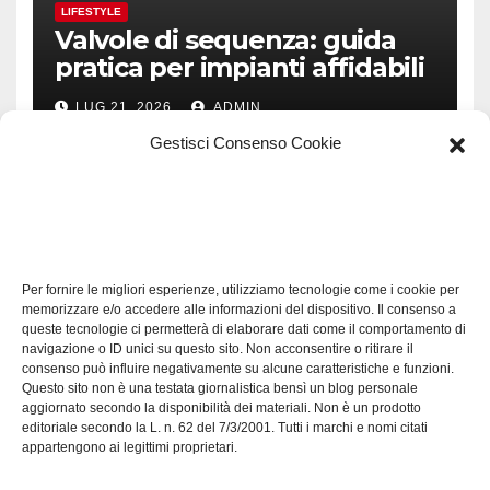
LIFESTYLE
Valvole di sequenza: guida
pratica per impianti affidabili
LUG 21, 2026
ADMIN
Gestisci Consenso Cookie
TECH
Software manutenzioni:
Per fornire le migliori esperienze, utilizziamo tecnologie come i cookie per
guida pratica alla scelta
memorizzare e/o accedere alle informazioni del dispositivo. Il consenso a
efficace
queste tecnologie ci permetterà di elaborare dati come il comportamento di
LUG 17, 2026
ADMIN
navigazione o ID unici su questo sito. Non acconsentire o ritirare il
consenso può influire negativamente su alcune caratteristiche e funzioni.
Questo sito non è una testata giornalistica bensì un blog personale
aggiornato secondo la disponibilità dei materiali. Non è un prodotto
editoriale secondo la L. n. 62 del 7/3/2001. Tutti i marchi e nomi citati
appartengono ai legittimi proprietari.