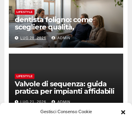
LIFESTYLE
dentista foligno: come
scegliere qualità,
prevenzione e fiducia
LUG 28, 2026
ADMIN
LIFESTYLE
Valvole di sequenza: guida
pratica per impianti affidabili
LUG 21, 2026
ADMIN
Gestisci Consenso Cookie