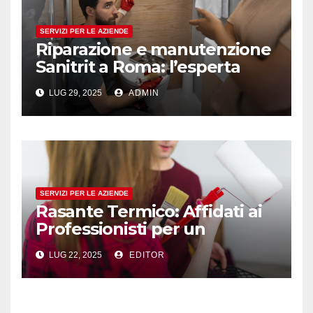
SERVIZI PER LE AZIENDE
Riparazione e manutenzione
Sanitrit a Roma: l’esperta
assistenza di D’Alessio
LUG 29, 2025
ADMIN
Idraulico
SERVIZI PER LE AZIENDE
Rasante Termico: Affidati ai
Professionisti per un
Isolamento Efficace
LUG 22, 2025
EDITOR