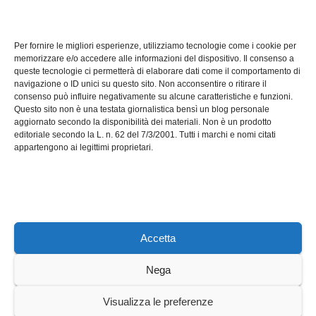
TECH
Software manutenzioni:
Per fornire le migliori esperienze, utilizziamo tecnologie come i cookie per
guida pratica alla scelta
memorizzare e/o accedere alle informazioni del dispositivo. Il consenso a
efficace
queste tecnologie ci permetterà di elaborare dati come il comportamento di
LUG 17, 2026
ADMIN
navigazione o ID unici su questo sito. Non acconsentire o ritirare il
consenso può influire negativamente su alcune caratteristiche e funzioni.
Questo sito non è una testata giornalistica bensì un blog personale
aggiornato secondo la disponibilità dei materiali. Non è un prodotto
editoriale secondo la L. n. 62 del 7/3/2001. Tutti i marchi e nomi citati
appartengono ai legittimi proprietari.
Axeleroacademy.it
Accetta
Nega
Sviluppato con orgoglio da WordPress
|
Tema: News Way di
Visualizza le preferenze
Themeansar
.