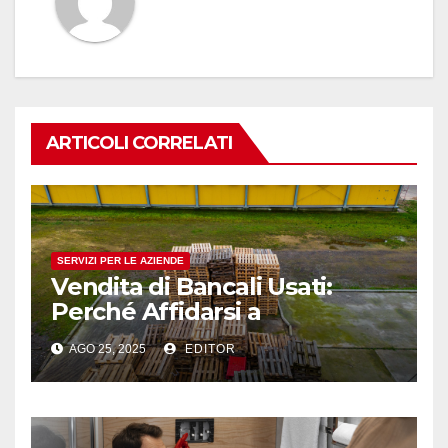
ARTICOLI CORRELATI
SERVIZI PER LE AZIENDE
Vendita di Bancali Usati:
Perché Affidarsi a
Professionisti del Settore
AGO 25, 2025
EDITOR