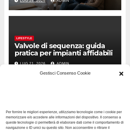
LUG 28, 2026
ADMIN
LIFESTYLE
Valvole di sequenza: guida
pratica per impianti affidabili
LUG 21, 2026
ADMIN
Gestisci Consenso Cookie
TECH
Software manutenzioni:
Per fornire le migliori esperienze, utilizziamo tecnologie come i cookie per
guida pratica alla scelta
memorizzare e/o accedere alle informazioni del dispositivo. Il consenso a
efficace
queste tecnologie ci permetterà di elaborare dati come il comportamento di
LUG 17, 2026
ADMIN
navigazione o ID unici su questo sito. Non acconsentire o ritirare il