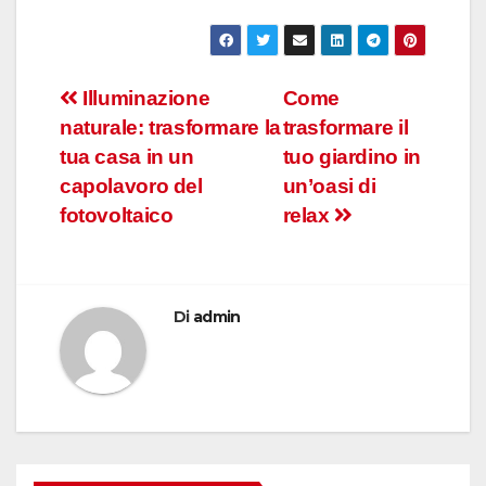
Navigazione
Illuminazione
Come
naturale: trasformare la
trasformare il
articoli
tua casa in un
tuo giardino in
capolavoro del
un’oasi di
fotovoltaico
relax
Di
admin