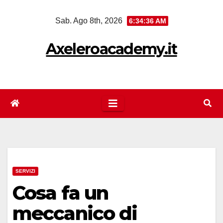
Salta
Sab. Ago 8th, 2026
6:34:37 AM
al
contenuto
Axeleroacademy.it
SERVIZI
Cosa fa un
meccanico di