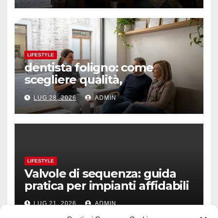
LIFESTYLE
dentista foligno: come
scegliere qualità,
prevenzione e fiducia
LUG 28, 2026
ADMIN
LIFESTYLE
Valvole di sequenza: guida
pratica per impianti affidabili
LUG 21, 2026
ADMIN