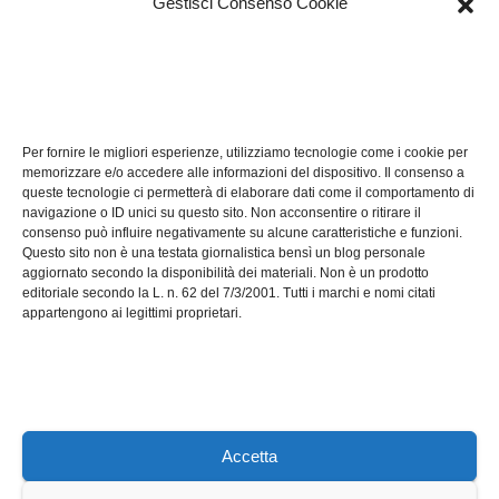
Gestisci Consenso Cookie
TECH
Software manutenzioni:
Per fornire le migliori esperienze, utilizziamo tecnologie come i cookie per
guida pratica alla scelta
memorizzare e/o accedere alle informazioni del dispositivo. Il consenso a
efficace
queste tecnologie ci permetterà di elaborare dati come il comportamento di
LUG 17, 2026
ADMIN
navigazione o ID unici su questo sito. Non acconsentire o ritirare il
consenso può influire negativamente su alcune caratteristiche e funzioni.
Questo sito non è una testata giornalistica bensì un blog personale
aggiornato secondo la disponibilità dei materiali. Non è un prodotto
editoriale secondo la L. n. 62 del 7/3/2001. Tutti i marchi e nomi citati
appartengono ai legittimi proprietari.
Axeleroacademy.it
Accetta