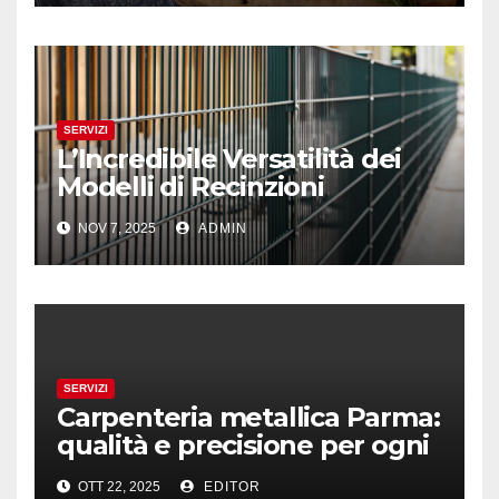
SERVIZI
L’Incredibile Versatilità dei
Modelli di Recinzioni
Modulari: Dal LA01 al LA08
NOV 7, 2025
ADMIN
SERVIZI
Carpenteria metallica Parma:
qualità e precisione per ogni
progetto
OTT 22, 2025
EDITOR