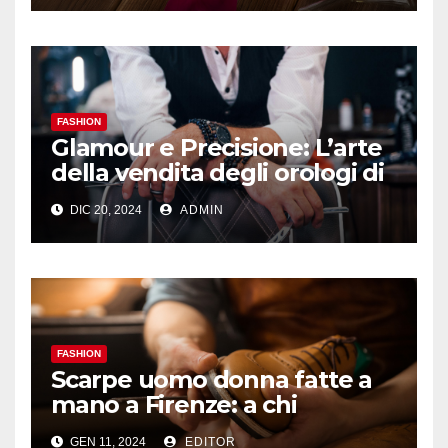
FASHION
Glamour e Precisione: L’arte
della vendita degli orologi di
lusso a Milano
DIC 20, 2024
ADMIN
FASHION
Scarpe uomo donna fatte a
mano a Firenze: a chi
rivolgerti?
GEN 11, 2024
EDITOR