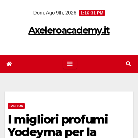
Salta
Dom. Ago 9th, 2026
1:16:31 PM
al
contenuto
Axeleroacademy.it
FASHION
I migliori profumi
Yodeyma per la