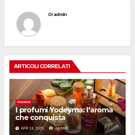
Di
admin
ARTICOLI CORRELATI
FASHION
I profumi Yodeyma: l’aroma
che conquista
APR 24, 2025
ADMIN