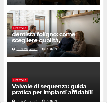
LIFESTYLE
dentista foligno: come
scegliere qualità,
prevenzione e fiducia
LUG 28, 2026
ADMIN
LIFESTYLE
Valvole di sequenza: guida
pratica per impianti affidabili
LUG 21, 2026
ADMIN