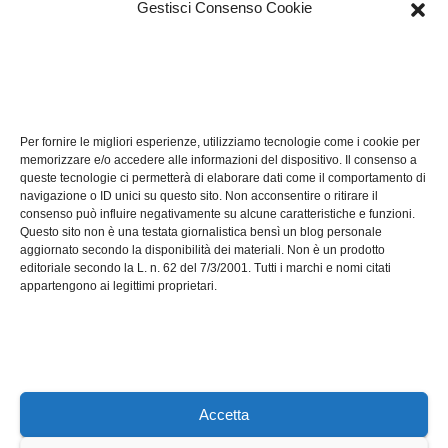
Gestisci Consenso Cookie
TECH
Software manutenzioni:
Per fornire le migliori esperienze, utilizziamo tecnologie come i cookie per
guida pratica alla scelta
memorizzare e/o accedere alle informazioni del dispositivo. Il consenso a
efficace
queste tecnologie ci permetterà di elaborare dati come il comportamento di
LUG 17, 2026
ADMIN
navigazione o ID unici su questo sito. Non acconsentire o ritirare il
consenso può influire negativamente su alcune caratteristiche e funzioni.
Questo sito non è una testata giornalistica bensì un blog personale
aggiornato secondo la disponibilità dei materiali. Non è un prodotto
editoriale secondo la L. n. 62 del 7/3/2001. Tutti i marchi e nomi citati
appartengono ai legittimi proprietari.
Axeleroacademy.it
Accetta