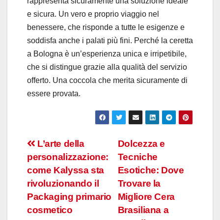
rappresenta sicuramente una soluzione ideale
e sicura. Un vero e proprio viaggio nel
benessere, che risponde a tutte le esigenze e
soddisfa anche i palati più fini. Perché la ceretta
a Bologna è un’esperienza unica e irripetibile,
che si distingue grazie alla qualità del servizio
offerto. Una coccola che merita sicuramente di
essere provata.
Navigazione
L’arte della
Dolcezza e
personalizzazione:
Tecniche
articoli
come Kalyssa sta
Esotiche: Dove
rivoluzionando il
Trovare la
Packaging primario
Migliore Cera
cosmetico
Brasiliana a