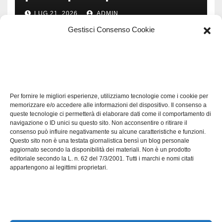
LUG 21, 2026
ADMIN
Gestisci Consenso Cookie
TECH
Software manutenzioni:
Per fornire le migliori esperienze, utilizziamo tecnologie come i cookie per
guida pratica alla scelta
memorizzare e/o accedere alle informazioni del dispositivo. Il consenso a
efficace
queste tecnologie ci permetterà di elaborare dati come il comportamento di
LUG 17, 2026
ADMIN
navigazione o ID unici su questo sito. Non acconsentire o ritirare il
consenso può influire negativamente su alcune caratteristiche e funzioni.
Questo sito non è una testata giornalistica bensì un blog personale
aggiornato secondo la disponibilità dei materiali. Non è un prodotto
editoriale secondo la L. n. 62 del 7/3/2001. Tutti i marchi e nomi citati
appartengono ai legittimi proprietari.
Axeleroacademy.it