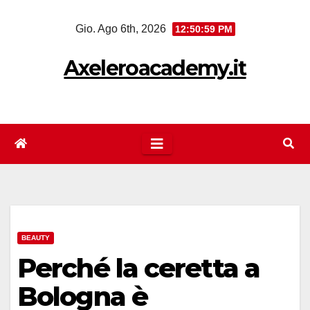
Salta
Gio. Ago 6th, 2026
12:51:00 PM
al
contenuto
Axeleroacademy.it
BEAUTY
Perché la ceretta a
Bologna è