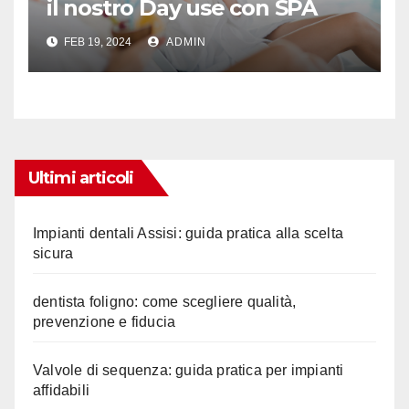
il nostro Day use con SPA
privata e idromassaggio
FEB 19, 2024
ADMIN
Ultimi articoli
Impianti dentali Assisi: guida pratica alla scelta
sicura
dentista foligno: come scegliere qualità,
prevenzione e fiducia
Valvole di sequenza: guida pratica per impianti
affidabili