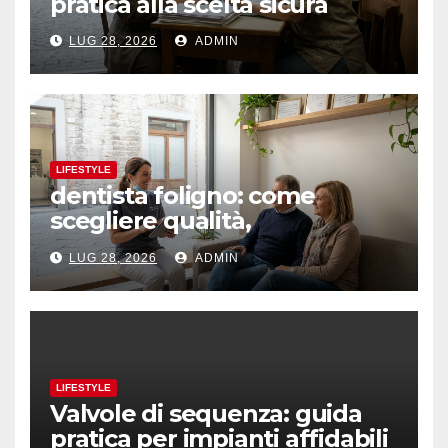
pratica alla scelta sicura
LUG 28, 2026
ADMIN
LIFESTYLE
dentista foligno: come
scegliere qualità,
prevenzione e fiducia
LUG 28, 2026
ADMIN
LIFESTYLE
Valvole di sequenza: guida
pratica per impianti affidabili