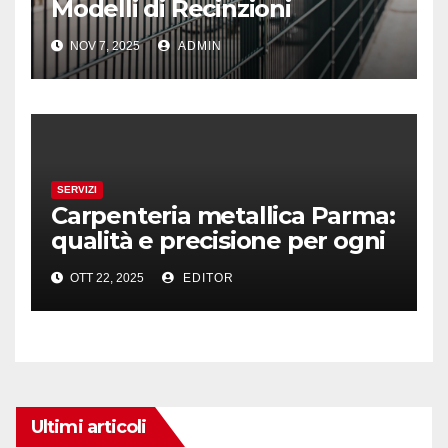
Modelli di Recinzioni
Modulari: Dal LA01 al LA08
NOV 7, 2025
ADMIN
SERVIZI
Carpenteria metallica Parma:
qualità e precisione per ogni
progetto
OTT 22, 2025
EDITOR
Ultimi articoli