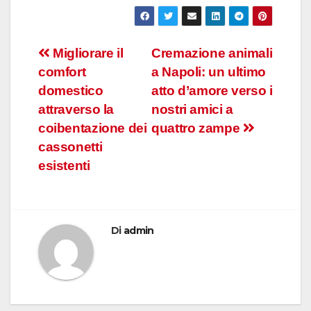
Navigazione
Migliorare il
Cremazione animali
comfort
a Napoli: un ultimo
articoli
domestico
atto d’amore verso i
attraverso la
nostri amici a
coibentazione dei
quattro zampe
cassonetti
esistenti
Di
admin