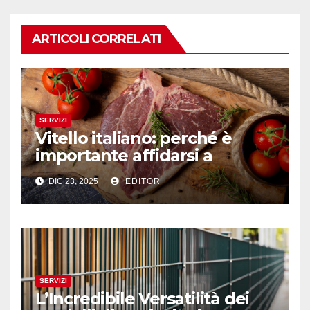
ARTICOLI CORRELATI
SERVIZI
Vitello italiano: perché è
importante affidarsi a
professionisti del settore
DIC 23, 2025
EDITOR
SERVIZI
L’Incredibile Versatilità dei