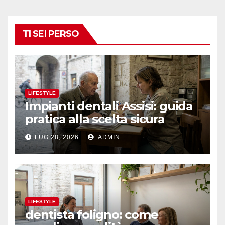
TI SEI PERSO
LIFESTYLE
Impianti dentali Assisi: guida
pratica alla scelta sicura
LUG 28, 2026
ADMIN
LIFESTYLE
dentista foligno: come