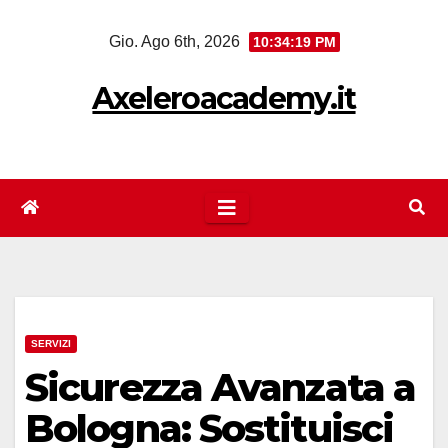
Salta
Gio. Ago 6th, 2026
10:34:19 PM
al
contenuto
Axeleroacademy.it
SERVIZI
Sicurezza Avanzata a
Bologna: Sostituisci