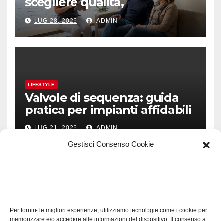
scegliere qualità,
prevenzione e fiducia
LUG 28, 2026
ADMIN
LIFESTYLE
Valvole di sequenza: guida
pratica per impianti affidabili
LUG 21, 2026
ADMIN
Gestisci Consenso Cookie
TECH
Software manutenzioni:
Per fornire le migliori esperienze, utilizziamo tecnologie come i cookie per
guida pratica alla scelta
memorizzare e/o accedere alle informazioni del dispositivo. Il consenso a