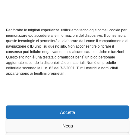
TECH
Software manutenzioni:
Per fornire le migliori esperienze, utilizziamo tecnologie come i cookie per
guida pratica alla scelta
memorizzare e/o accedere alle informazioni del dispositivo. Il consenso a
efficace
queste tecnologie ci permetterà di elaborare dati come il comportamento di
LUG 17, 2026
ADMIN
navigazione o ID unici su questo sito. Non acconsentire o ritirare il
consenso può influire negativamente su alcune caratteristiche e funzioni.
Questo sito non è una testata giornalistica bensì un blog personale
aggiornato secondo la disponibilità dei materiali. Non è un prodotto
editoriale secondo la L. n. 62 del 7/3/2001. Tutti i marchi e nomi citati
appartengono ai legittimi proprietari.
Axeleroacademy.it
Accetta
Nega