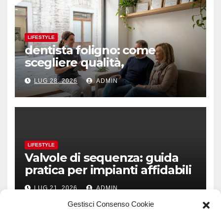
LIFESTYLE
dentista foligno: come
scegliere qualità,
prevenzione e fiducia
LUG 28, 2026
ADMIN
LIFESTYLE
Valvole di sequenza: guida
pratica per impianti affidabili
LUG 21, 2026
ADMIN
Gestisci Consenso Cookie