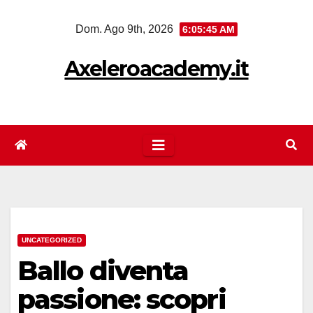
Salta
Dom. Ago 9th, 2026
6:05:45 AM
al
contenuto
Axeleroacademy.it
UNCATEGORIZED
Ballo diventa
passione: scopri