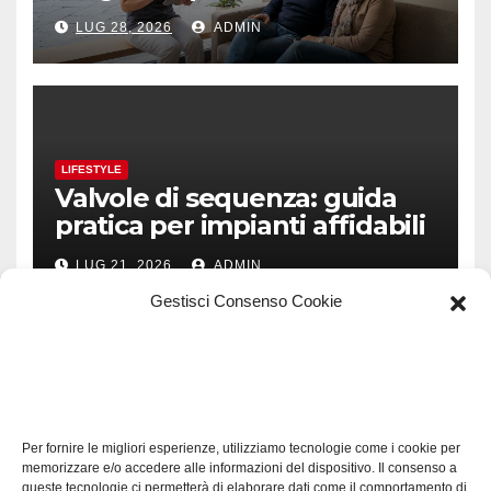
prevenzione e fiducia
LUG 28, 2026
ADMIN
LIFESTYLE
Valvole di sequenza: guida
pratica per impianti affidabili
LUG 21, 2026
ADMIN
Gestisci Consenso Cookie
TECH
Software manutenzioni:
Per fornire le migliori esperienze, utilizziamo tecnologie come i cookie per
guida pratica alla scelta
memorizzare e/o accedere alle informazioni del dispositivo. Il consenso a
efficace
queste tecnologie ci permetterà di elaborare dati come il comportamento di