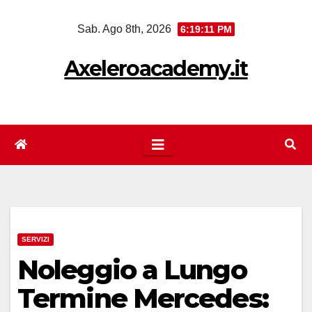
Salta
Sab. Ago 8th, 2026
6:19:12 PM
al
contenuto
Axeleroacademy.it
SERVIZI
Noleggio a Lungo
Termine Mercedes: