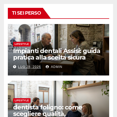
TI SEI PERSO
LIFESTYLE
Impianti dentali Assisi: guida
pratica alla scelta sicura
LUG 28, 2026
ADMIN
LIFESTYLE
dentista foligno: come
scegliere qualità,