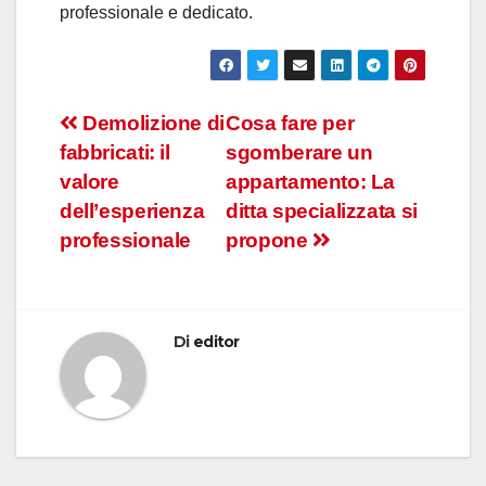
professionale e dedicato.
Navigazione
Demolizione di
Cosa fare per
fabbricati: il
sgomberare un
articoli
valore
appartamento: La
dell’esperienza
ditta specializzata si
professionale
propone
Di
editor