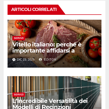
ARTICOLI CORRELATI
SERVIZI
Vitello italiano: perché è
importante affidarsi a
professionisti del settore
DIC 23, 2025
EDITOR
SERVIZI
L’Incredibile Versatilità dei
Modelli di Recinzioni