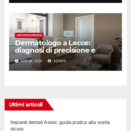
UNCATEGORIZED
Dermatologo a Lecce:
diagnosi di precisione e
ascolto
APR 14, 2026
ADMIN
Ultimi articoli
Impianti dentali Assisi: guida pratica alla scelta
sicura