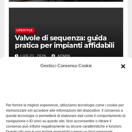
LIFESTYLE
Valvole di sequenza: guida
pratica per impianti affidabili
LUG 21, 2026
ADMIN
Gestisci Consenso Cookie
TECH
Software manutenzioni:
Per fornire le migliori esperienze, utilizziamo tecnologie come i cookie per
guida pratica alla scelta
memorizzare e/o accedere alle informazioni del dispositivo. Il consenso a
efficace
queste tecnologie ci permetterà di elaborare dati come il comportamento di
LUG 17, 2026
ADMIN
navigazione o ID unici su questo sito. Non acconsentire o ritirare il
consenso può influire negativamente su alcune caratteristiche e funzioni.
Questo sito non è una testata giornalistica bensì un blog personale