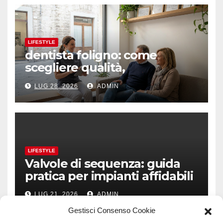
LIFESTYLE
dentista foligno: come
scegliere qualità,
prevenzione e fiducia
LUG 28, 2026
ADMIN
LIFESTYLE
Valvole di sequenza: guida
pratica per impianti affidabili
LUG 21, 2026
ADMIN
Gestisci Consenso Cookie