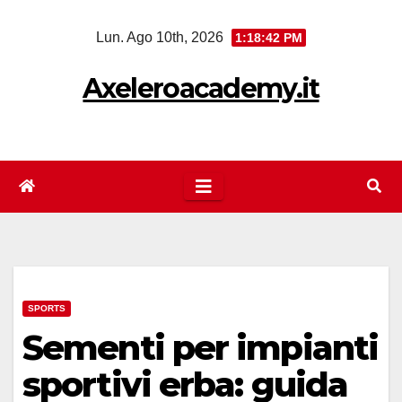
Salta
Lun. Ago 10th, 2026
1:18:43 PM
al
contenuto
Axeleroacademy.it
SPORTS
Sementi per impianti
sportivi erba: guida