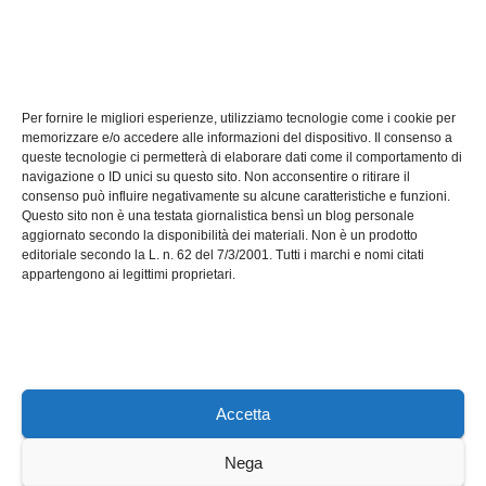
TECH
Software manutenzioni:
Per fornire le migliori esperienze, utilizziamo tecnologie come i cookie per
guida pratica alla scelta
memorizzare e/o accedere alle informazioni del dispositivo. Il consenso a
efficace
queste tecnologie ci permetterà di elaborare dati come il comportamento di
LUG 17, 2026
ADMIN
navigazione o ID unici su questo sito. Non acconsentire o ritirare il
consenso può influire negativamente su alcune caratteristiche e funzioni.
Questo sito non è una testata giornalistica bensì un blog personale
aggiornato secondo la disponibilità dei materiali. Non è un prodotto
editoriale secondo la L. n. 62 del 7/3/2001. Tutti i marchi e nomi citati
appartengono ai legittimi proprietari.
Axeleroacademy.it
Accetta
Nega