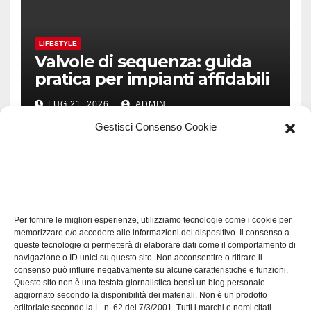
LIFESTYLE
Valvole di sequenza: guida
pratica per impianti affidabili
LUG 21, 2026
ADMIN
Gestisci Consenso Cookie
TECH
Software manutenzioni:
Per fornire le migliori esperienze, utilizziamo tecnologie come i cookie per
guida pratica alla scelta
memorizzare e/o accedere alle informazioni del dispositivo. Il consenso a
efficace
queste tecnologie ci permetterà di elaborare dati come il comportamento di
LUG 17, 2026
ADMIN
navigazione o ID unici su questo sito. Non acconsentire o ritirare il
consenso può influire negativamente su alcune caratteristiche e funzioni.
Questo sito non è una testata giornalistica bensì un blog personale
aggiornato secondo la disponibilità dei materiali. Non è un prodotto
editoriale secondo la L. n. 62 del 7/3/2001. Tutti i marchi e nomi citati