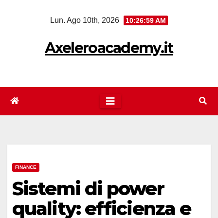
Salta
Lun. Ago 10th, 2026
10:26:59 AM
al
contenuto
Axeleroacademy.it
FINANCE
Sistemi di power
quality: efficienza e