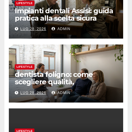
LIFESTYLE
Impianti dentali Assisi: guida
pratica alla scelta sicura
LUG 28, 2026
ADMIN
LIFESTYLE
dentista foligno: come
scegliere qualità,
prevenzione e fiducia
LUG 28, 2026
ADMIN
LIFESTYLE