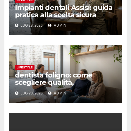
Impianti dentali Assisi: guida
pratica alla scelta sicura
LUG 28, 2026
ADMIN
LIFESTYLE
dentista foligno: come
scegliere qualità,
prevenzione e fiducia
LUG 28, 2026
ADMIN