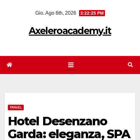
Salta
Gio. Ago 6th, 2026
3:22:25 PM
al
contenuto
Axeleroacademy.it
TRAVEL
Hotel Desenzano
Garda: eleganza, SPA