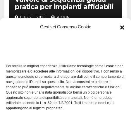
pratica per impianti affidabili
LUG 21, 2026
ADMIN
Gestisci Consenso Cookie
TECH
Software manutenzioni:
Per fornire le migliori esperienze, utilizziamo tecnologie come i cookie per
guida pratica alla scelta
memorizzare e/o accedere alle informazioni del dispositivo. Il consenso a
efficace
queste tecnologie ci permetterà di elaborare dati come il comportamento di
LUG 17, 2026
ADMIN
navigazione o ID unici su questo sito. Non acconsentire o ritirare il
consenso può influire negativamente su alcune caratteristiche e funzioni.
Questo sito non è una testata giornalistica bensì un blog personale
aggiornato secondo la disponibilità dei materiali. Non è un prodotto
editoriale secondo la L. n. 62 del 7/3/2001. Tutti i marchi e nomi citati
appartengono ai legittimi proprietari.