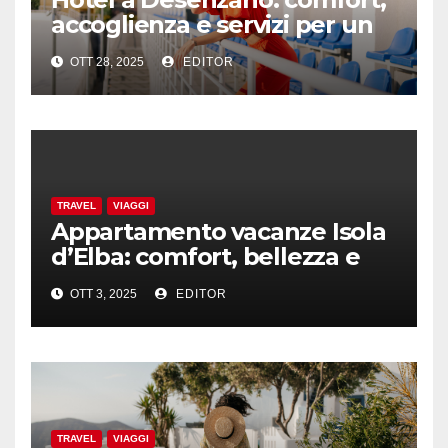
accoglienza e servizi per un
soggiorno perfetto sul Garda
OTT 28, 2025
EDITOR
TRAVEL
VIAGGI
Appartamento vacanze Isola
d’Elba: comfort, bellezza e
sicurezza con l’aiuto dei
OTT 3, 2025
EDITOR
professionisti
TRAVEL
VIAGGI