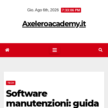
Salta
Gio. Ago 6th, 2026
7:33:06 PM
al
contenuto
Axeleroacademy.it
TECH
Software
manutenzioni: guida