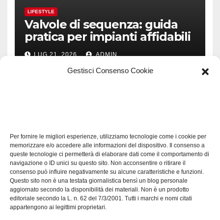
LIFESTYLE
Valvole di sequenza: guida
pratica per impianti affidabili
LUG 21, 2026
ADMIN
Gestisci Consenso Cookie
TECH
Software manutenzioni:
Per fornire le migliori esperienze, utilizziamo tecnologie come i cookie per
guida pratica alla scelta
memorizzare e/o accedere alle informazioni del dispositivo. Il consenso a
efficace
queste tecnologie ci permetterà di elaborare dati come il comportamento di
LUG 17, 2026
ADMIN
navigazione o ID unici su questo sito. Non acconsentire o ritirare il
consenso può influire negativamente su alcune caratteristiche e funzioni.
Questo sito non è una testata giornalistica bensì un blog personale
aggiornato secondo la disponibilità dei materiali. Non è un prodotto
editoriale secondo la L. n. 62 del 7/3/2001. Tutti i marchi e nomi citati
appartengono ai legittimi proprietari.