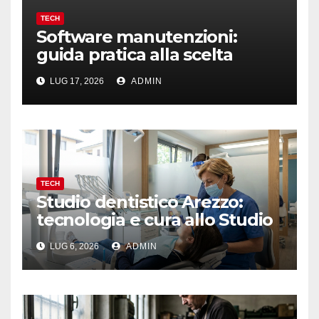
TECH
Software manutenzioni:
guida pratica alla scelta
efficace
LUG 17, 2026
ADMIN
TECH
Studio dentistico Arezzo:
tecnologia e cura allo Studio
Marziali
LUG 6, 2026
ADMIN