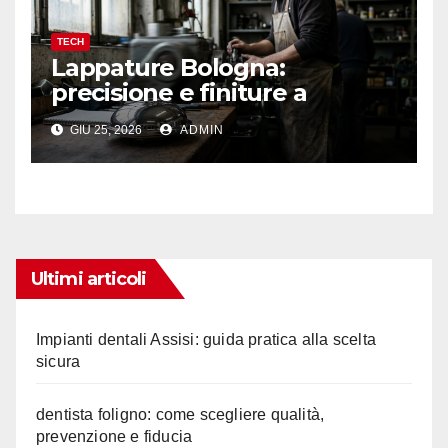
TECH
Lappature Bologna:
precisione e finiture a
specchio con Samec
GIU 25, 2026
ADMIN
Ultimi articoli
Impianti dentali Assisi: guida pratica alla scelta
sicura
dentista foligno: come scegliere qualità,
prevenzione e fiducia