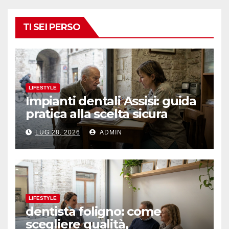
TI SEI PERSO
LIFESTYLE
Impianti dentali Assisi: guida
pratica alla scelta sicura
LUG 28, 2026
ADMIN
LIFESTYLE
dentista foligno: come
scegliere qualità,