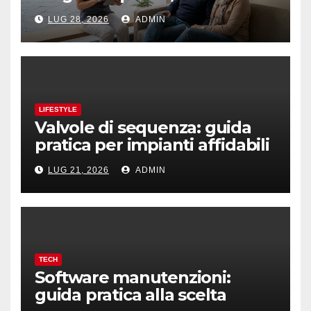
prevenzione e fiducia
LUG 28, 2026
ADMIN
LIFESTYLE
Valvole di sequenza: guida
pratica per impianti affidabili
LUG 21, 2026
ADMIN
TECH
Software manutenzioni:
guida pratica alla scelta