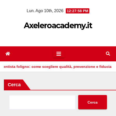
Salta
Lun. Ago 10th, 2026
12:27:59 PM
al
contenuto
Axeleroacademy.it
ligno: come scegliere qualità, prevenzione e fiducia
Valvole
Cerca
Cerca