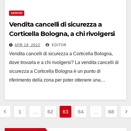
SERVIZI
Vendita cancelli di sicurezza a
Corticella Bologna, a chi rivolgersi
APR 18, 2022
EDITOR
Vendita cancelli di sicurezza a Corticella Bologna,
dove trovarla e a chi rivolgersi? La vendita cancelli di
sicurezza a Corticella Bologna è un punto di
riferimento della zona per poter ottenere una…
Paginazione
1
…
62
63
64
…
68
degli