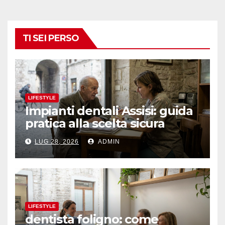
TI SEI PERSO
LIFESTYLE
Impianti dentali Assisi: guida
pratica alla scelta sicura
LUG 28, 2026
ADMIN
LIFESTYLE
dentista foligno: come