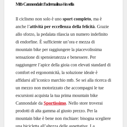
Mtb Cannondale: l’adrenalina è in sella
Il ciclismo non solo è uno
sport completo
, ma è
anche l’
attività per eccellenza della felicità
. Grazie
allo sforzo, la pedalata rilascia un numero indefinito
di endorfine. È sufficiente un’ora e mezza di
mountain bike per raggiungere la piacevolissima
sensazione di spensieratezza e benessere. Per
raggiungere l’apice della gioia con elevati standard di
comfort ed ergonomicità, la soluzione ideale è
affidarsi all’iconico marchio mtb. Se sei alla ricerca di
un mezzo non motorizzato che accompagni le tue
escursioni acquista la tua prima mountain bike
Cannondale da
Sportissimo
. Nello store troverai
prodotti di alta gamma al giusto prezzo. Per la
mountain bike è bene non rischiare: bisogna scegliere
una bicicletta all’altezza delle aspettative. La