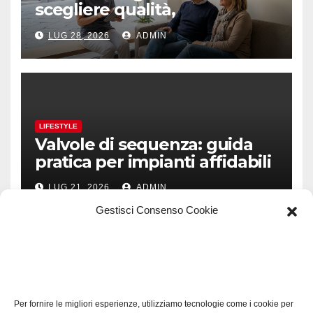
scegliere qualità,
prevenzione e fiducia
LUG 28, 2026
ADMIN
LIFESTYLE
Valvole di sequenza: guida
pratica per impianti affidabili
LUG 21, 2026
ADMIN
Gestisci Consenso Cookie
TECH
Software manutenzioni:
Per fornire le migliori esperienze, utilizziamo tecnologie come i cookie per
guida pratica alla scelta