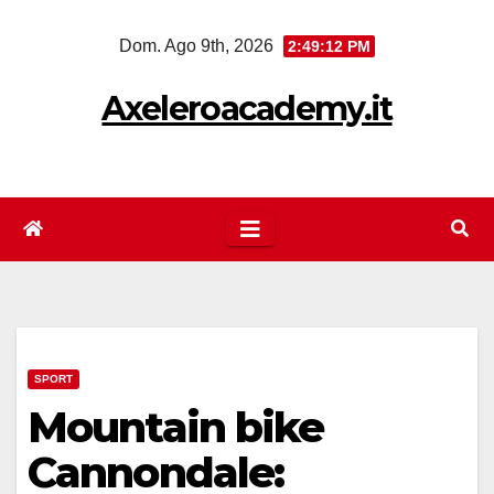
Salta
Dom. Ago 9th, 2026
2:49:13 PM
al
contenuto
Axeleroacademy.it
SPORT
Mountain bike
Cannondale: