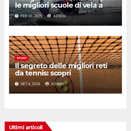
le migliori scuole di vela a
Roma
FEB 10, 2025
ADMIN
SPORT
Il segreto delle migliori reti
da tennis: scopri
l’artigianalità di Retificio
SET 4, 2024
ADMIN
Sensole
Ultimi articoli