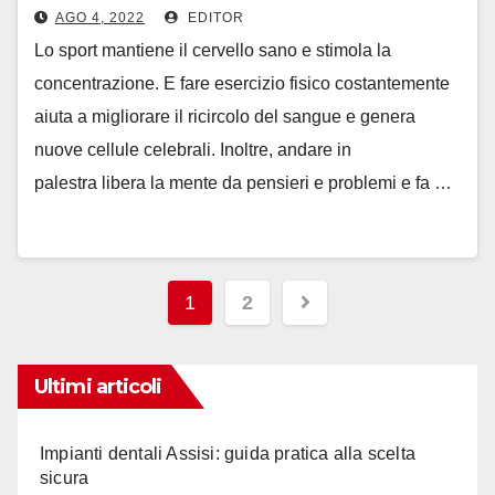
AGO 4, 2022
EDITOR
Lo sport mantiene il cervello sano e stimola la
concentrazione. E fare esercizio fisico costantemente
aiuta a migliorare il ricircolo del sangue e genera
nuove cellule celebrali. Inoltre, andare in
palestra libera la mente da pensieri e problemi e fa …
Paginazione
1
2
degli
articoli
Ultimi articoli
Impianti dentali Assisi: guida pratica alla scelta
sicura