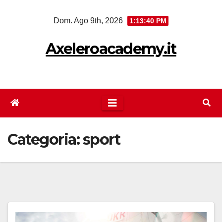
Salta
Dom. Ago 9th, 2026
1:13:41 PM
al
contenuto
Axeleroacademy.it
Categoria:
sport