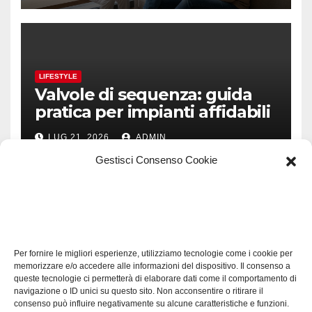
LIFESTYLE
Valvole di sequenza: guida
pratica per impianti affidabili
LUG 21, 2026
ADMIN
Gestisci Consenso Cookie
TECH
Software manutenzioni:
Per fornire le migliori esperienze, utilizziamo tecnologie come i cookie per
guida pratica alla scelta
memorizzare e/o accedere alle informazioni del dispositivo. Il consenso a
efficace
queste tecnologie ci permetterà di elaborare dati come il comportamento di
LUG 17, 2026
ADMIN
navigazione o ID unici su questo sito. Non acconsentire o ritirare il
consenso può influire negativamente su alcune caratteristiche e funzioni.