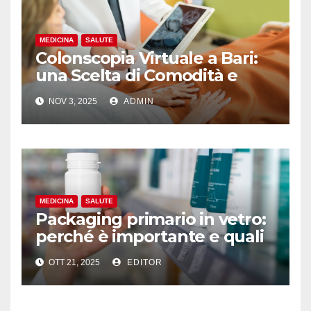
MEDICINA
SALUTE
Colonscopia Virtuale a Bari:
una Scelta di Comodità e
Precisione per la Tua Salute
NOV 3, 2025
ADMIN
Intestinale
MEDICINA
SALUTE
Packaging primario in vetro:
perché è importante e quali
sono le caratteristiche
OTT 21, 2025
EDITOR