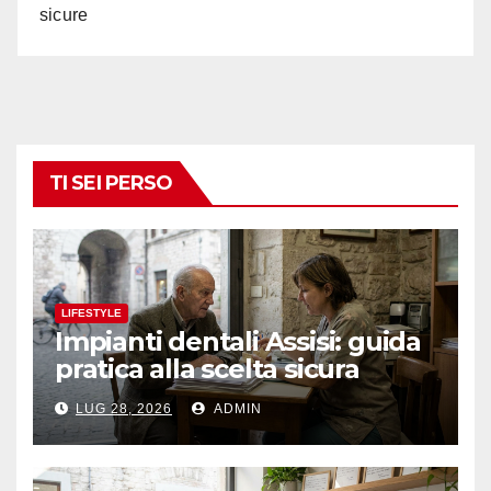
sicure
TI SEI PERSO
LIFESTYLE
Impianti dentali Assisi: guida
pratica alla scelta sicura
LUG 28, 2026
ADMIN