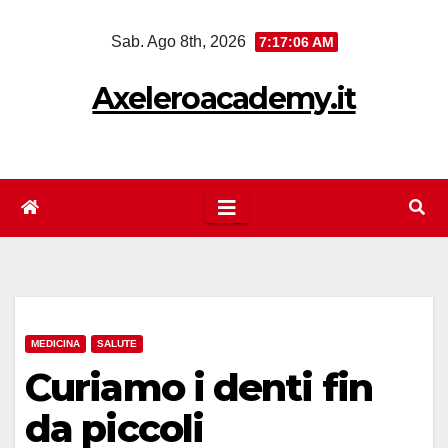
Salta
Sab. Ago 8th, 2026
7:17:07 AM
al
contenuto
Axeleroacademy.it
MEDICINA
SALUTE
Curiamo i denti fin
da piccoli