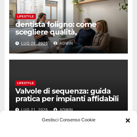
LIFESTYLE
dentista foligno: come
scegliere qualità,
prevenzione e fiducia
LUG 28, 2026
ADMIN
LIFESTYLE
Valvole di sequenza: guida
pratica per impianti affidabili
LUG 21, 2026
ADMIN
Gestisci Consenso Cookie