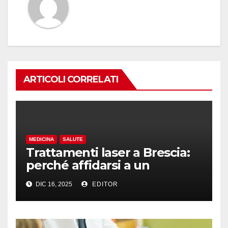
ARTICOLI CORRELATI
MEDICINA
SALUTE
Trattamenti laser a Brescia:
perché affidarsi a un
professionista assicura
DIC 16, 2025
EDITOR
sicurezza e risultati