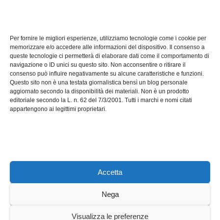
TECH
Software manutenzioni:
Per fornire le migliori esperienze, utilizziamo tecnologie come i cookie per
guida pratica alla scelta
memorizzare e/o accedere alle informazioni del dispositivo. Il consenso a
efficace
queste tecnologie ci permetterà di elaborare dati come il comportamento di
LUG 17, 2026
ADMIN
navigazione o ID unici su questo sito. Non acconsentire o ritirare il
consenso può influire negativamente su alcune caratteristiche e funzioni.
Questo sito non è una testata giornalistica bensì un blog personale
aggiornato secondo la disponibilità dei materiali. Non è un prodotto
editoriale secondo la L. n. 62 del 7/3/2001. Tutti i marchi e nomi citati
appartengono ai legittimi proprietari.
Axeleroacademy.it
Accetta
Nega
Sviluppato con orgoglio da WordPress
|
Tema: News Way di
Visualizza le preferenze