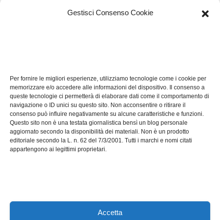
Gestisci Consenso Cookie
TECH
Software manutenzioni:
Per fornire le migliori esperienze, utilizziamo tecnologie come i cookie per
guida pratica alla scelta
memorizzare e/o accedere alle informazioni del dispositivo. Il consenso a
efficace
queste tecnologie ci permetterà di elaborare dati come il comportamento di
LUG 17, 2026
ADMIN
navigazione o ID unici su questo sito. Non acconsentire o ritirare il
consenso può influire negativamente su alcune caratteristiche e funzioni.
Questo sito non è una testata giornalistica bensì un blog personale
aggiornato secondo la disponibilità dei materiali. Non è un prodotto
editoriale secondo la L. n. 62 del 7/3/2001. Tutti i marchi e nomi citati
appartengono ai legittimi proprietari.
Axeleroacademy.it
Accetta