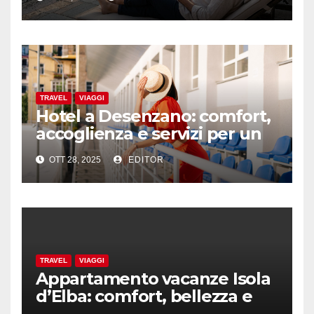
TRAVEL
VIAGGI
Hotel a Desenzano: comfort,
accoglienza e servizi per un
soggiorno perfetto sul Garda
OTT 28, 2025
EDITOR
TRAVEL
VIAGGI
Appartamento vacanze Isola
d’Elba: comfort, bellezza e
sicurezza con l’aiuto dei