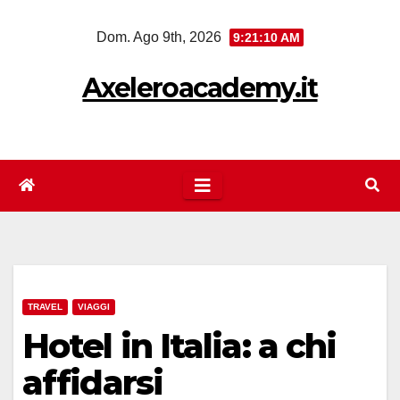
Salta
Dom. Ago 9th, 2026
9:21:10 AM
al
contenuto
Axeleroacademy.it
TRAVEL
VIAGGI
Hotel in Italia: a chi
affidarsi