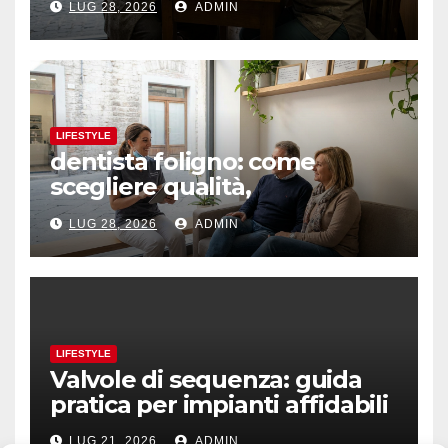
LUG 28, 2026
ADMIN
LIFESTYLE
dentista foligno: come
scegliere qualità,
prevenzione e fiducia
LUG 28, 2026
ADMIN
LIFESTYLE
Valvole di sequenza: guida
pratica per impianti affidabili
LUG 21, 2026
ADMIN