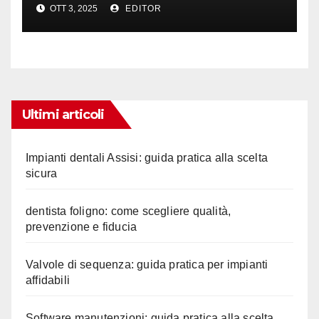
OTT 3, 2025
EDITOR
professionisti
Ultimi articoli
Impianti dentali Assisi: guida pratica alla scelta
sicura
dentista foligno: come scegliere qualità,
prevenzione e fiducia
Valvole di sequenza: guida pratica per impianti
affidabili
Software manutenzioni: guida pratica alla scelta