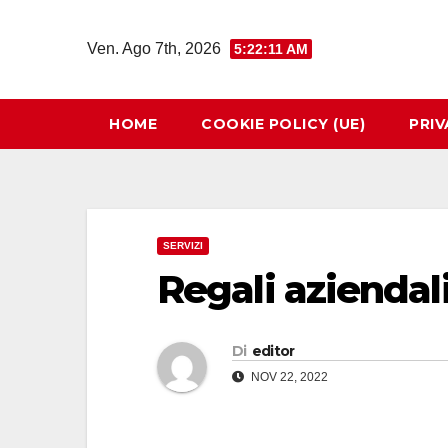
Salta
al
Ven. Ago 7th, 2026
5:22:12 AM
contenuto
HOME
COOKIE POLICY (UE)
PRIV
SERVIZI
Regali aziendali
Di
editor
NOV 22, 2022