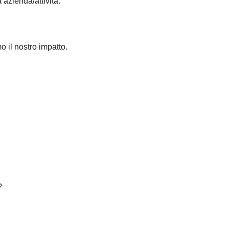
 azienda/attività.
o il nostro impatto.
?