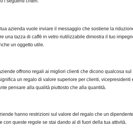
o i seguenti criteri:
a tua azienda vuole inviare il messaggio che sostiene la riduzion
re una tazza di caffè in vetro riutilizzabile dimostra il tuo impeg
nche un oggetto utile.
 aziende offrono regali ai migliori clienti che dicono qualcosa sul
ignifica un regalo di valore superiore per clienti, vicepresidenti 
ante pensare alla qualità piuttosto che alla quantità.
aziende hanno restrizioni sul valore del regalo che un dipendent
e con queste regole se stai dando al di fuori della tua attività.