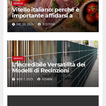
SERVIZI
Vitello italiano: perché è
importante affidarsi a
professionisti del settore
DIC 23, 2025
EDITOR
SERVIZI
L’Incredibile Versatilità dei
Modelli di Recinzioni
Modulari: Dal LA01 al LA08
NOV 7, 2025
ADMIN