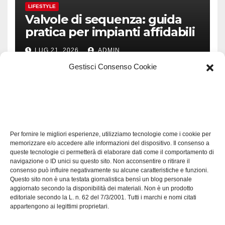
LIFESTYLE
Valvole di sequenza: guida
pratica per impianti affidabili
LUG 21, 2026
ADMIN
Gestisci Consenso Cookie
TECH
Software manutenzioni:
Per fornire le migliori esperienze, utilizziamo tecnologie come i cookie per
guida pratica alla scelta
memorizzare e/o accedere alle informazioni del dispositivo. Il consenso a
efficace
queste tecnologie ci permetterà di elaborare dati come il comportamento di
LUG 17, 2026
ADMIN
navigazione o ID unici su questo sito. Non acconsentire o ritirare il
consenso può influire negativamente su alcune caratteristiche e funzioni.
Questo sito non è una testata giornalistica bensì un blog personale
aggiornato secondo la disponibilità dei materiali. Non è un prodotto
editoriale secondo la L. n. 62 del 7/3/2001. Tutti i marchi e nomi citati
appartengono ai legittimi proprietari.