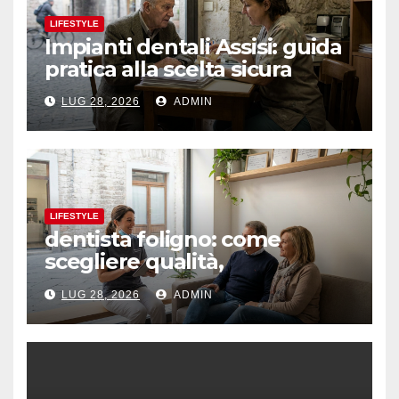
LIFESTYLE
Impianti dentali Assisi: guida
pratica alla scelta sicura
LUG 28, 2026
ADMIN
LIFESTYLE
dentista foligno: come
scegliere qualità,
prevenzione e fiducia
LUG 28, 2026
ADMIN