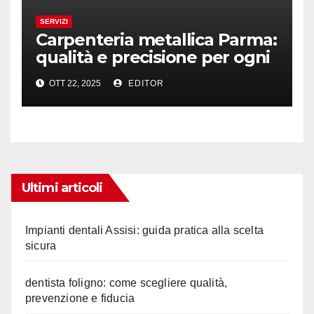
SERVIZI
Carpenteria metallica Parma:
qualità e precisione per ogni
progetto
OTT 22, 2025
EDITOR
Ultimi articoli
Impianti dentali Assisi: guida pratica alla scelta
sicura
dentista foligno: come scegliere qualità,
prevenzione e fiducia