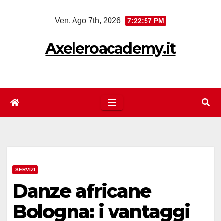
Salta
Ven. Ago 7th, 2026
7:22:57 PM
al
contenuto
Axeleroacademy.it
SERVIZI
Danze africane
Bologna: i vantaggi