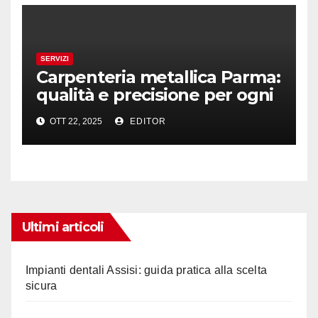
SERVIZI
Carpenteria metallica Parma:
qualità e precisione per ogni
progetto
OTT 22, 2025
EDITOR
Ultimi articoli
Impianti dentali Assisi: guida pratica alla scelta
sicura