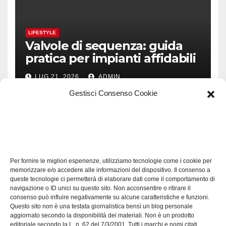
LIFESTYLE
Valvole di sequenza: guida
pratica per impianti affidabili
LUG 21, 2026
ADMIN
Gestisci Consenso Cookie
TECH
Software manutenzioni:
Per fornire le migliori esperienze, utilizziamo tecnologie come i cookie per
guida pratica alla scelta
memorizzare e/o accedere alle informazioni del dispositivo. Il consenso a
efficace
queste tecnologie ci permetterà di elaborare dati come il comportamento di
LUG 17, 2026
ADMIN
navigazione o ID unici su questo sito. Non acconsentire o ritirare il
consenso può influire negativamente su alcune caratteristiche e funzioni.
Questo sito non è una testata giornalistica bensì un blog personale
aggiornato secondo la disponibilità dei materiali. Non è un prodotto
editoriale secondo la L. n. 62 del 7/3/2001. Tutti i marchi e nomi citati