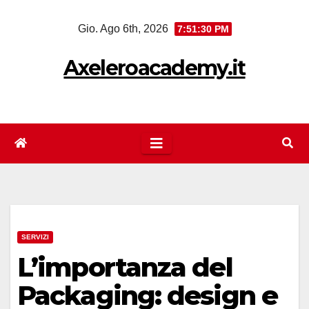
Salta
Gio. Ago 6th, 2026
7:51:31 PM
al
contenuto
Axeleroacademy.it
SERVIZI
L’importanza del
Packaging: design e