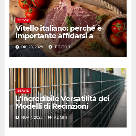
SERVIZI
Vitello italiano: perché è
importante affidarsi a
professionisti del settore
DIC 23, 2025
EDITOR
SERVIZI
L’Incredibile Versatilità dei
Modelli di Recinzioni
Modulari: Dal LA01 al LA08
NOV 7, 2025
ADMIN