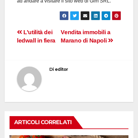
ad andare a visitare il sito web di Gim SRL.
Navigazione
L’utilità dei
Vendita immobili a
ledwall in fiera
Marano di Napoli
articoli
Di
editor
ARTICOLI CORRELATI