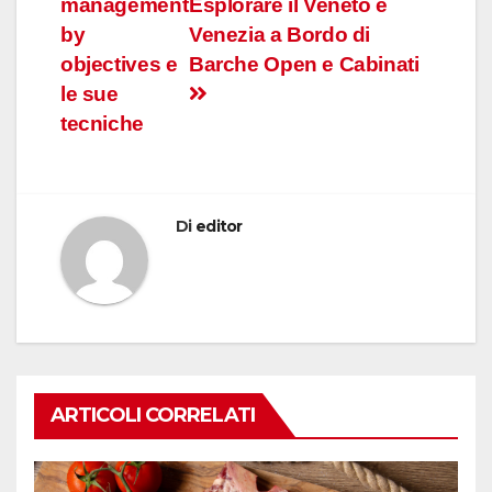
management
Esplorare il Veneto e
articoli
by
Venezia a Bordo di
objectives e
Barche Open e Cabinati
le sue
tecniche
Di
editor
ARTICOLI CORRELATI