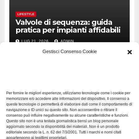
LIFESTYLE
Valvole di sequenza: guida
pratica per impianti affidabili
LUG 21, 2026
ADMIN
Gestisci Consenso Cookie
TECH
Software manutenzioni:
Per fornire le migliori esperienze, utilizziamo tecnologie come i cookie per
guida pratica alla scelta
memorizzare e/o accedere alle informazioni del dispositivo. Il consenso a
efficace
queste tecnologie ci permetterà di elaborare dati come il comportamento di
LUG 17, 2026
ADMIN
navigazione o ID unici su questo sito. Non acconsentire o ritirare il
consenso può influire negativamente su alcune caratteristiche e funzioni.
Questo sito non è una testata giornalistica bensì un blog personale
aggiornato secondo la disponibilità dei materiali. Non è un prodotto
editoriale secondo la L. n. 62 del 7/3/2001. Tutti i marchi e nomi citati
appartengono ai legittimi proprietari.