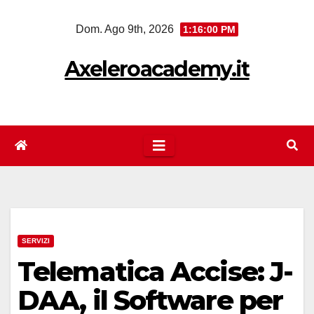
Salta
Dom. Ago 9th, 2026
1:16:01 PM
al
contenuto
Axeleroacademy.it
SERVIZI
Telematica Accise: J-
DAA, il Software per