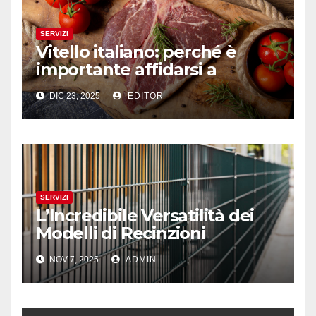
SERVIZI
Vitello italiano: perché è
importante affidarsi a
professionisti del settore
DIC 23, 2025
EDITOR
SERVIZI
L’Incredibile Versatilità dei
Modelli di Recinzioni
Modulari: Dal LA01 al LA08
NOV 7, 2025
ADMIN