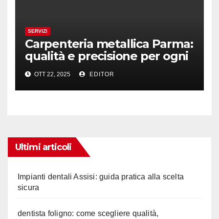
SERVIZI
Carpenteria metallica Parma:
qualità e precisione per ogni
progetto
OTT 22, 2025
EDITOR
Ultimi articoli
Impianti dentali Assisi: guida pratica alla scelta
sicura
dentista foligno: come scegliere qualità,